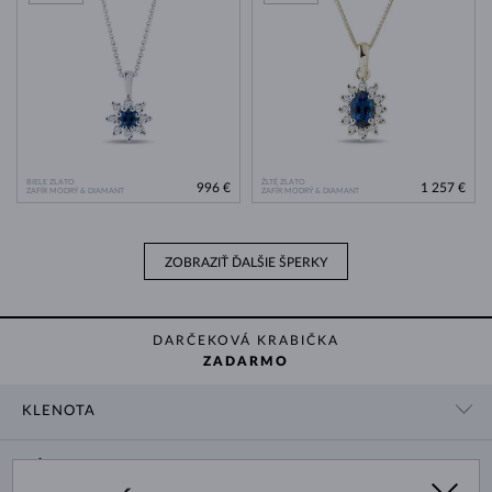
BIELE ZLATO
ŽLTÉ ZLATO
996 €
1 257 €
ZAFÍR MODRÝ & DIAMANT
ZAFÍR MODRÝ & DIAMANT
ZOBRAZIŤ ĎALŠIE ŠPERKY
DARČEKOVÁ KRABIČKA
ZADARMO
KLENOTA
KONTAKTNÉ ÚDAJE
NÁKUP
SHOWROOM