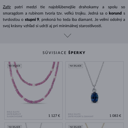
Zafír
patrí medzi tie najobľúbenejšie drahokamy a spolu so
smaragdom a rubínom tvoria tzv. veľkú trojku. Jedná sa o
korund
s
tvrdosťou o
stupni 9
, prekoná ho teda iba diamant. Je veľmi odolný a
svoj krásny vzhľad si udrží aj pri minimálnej starostlivosti.
SÚVISIACE
ŠPERKY
NA SKLADE
NA SKLADE
BIELE ZLATO
ZAFÍR RUŽOVÝ
BIELE ZLATO
1 127 €
1 083 €
SLADKOVODNÉ
ZAFÍR MODRÝ & DIAMANT
NA SKLADE
NA SKLADE