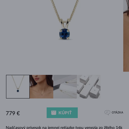
KÚPIŤ
779 €
OTÁZKA
Nadčasový prívesok na jemnej retiazke typu venezia zo žltého 14k