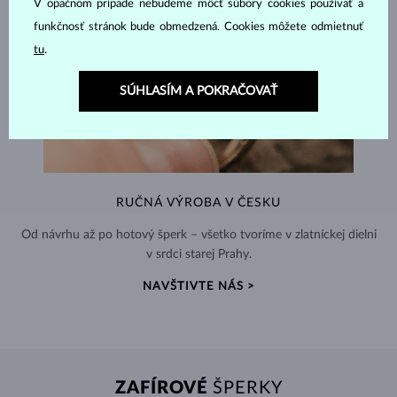
V opačnom prípade nebudeme môcť súbory cookies používať a
funkčnosť stránok bude obmedzená. Cookies môžete odmietnuť
tu
.
SÚHLASÍM A POKRAČOVAŤ
RUČNÁ VÝROBA V ČESKU
Od návrhu až po hotový šperk – všetko tvoríme v zlatníckej dielni
v srdci starej Prahy.
NAVŠTIVTE NÁS >
ZAFÍROVÉ
ŠPERKY