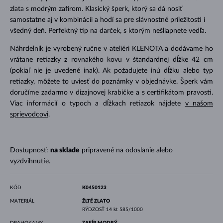
zlata s modrým zafírom. Klasický šperk, ktorý sa dá nosiť
samostatne aj v kombinácii a hodí sa pre slávnostné príležitosti i
všedný deň. Perfektný tip na darček, s ktorým nešliapnete vedľa.
Náhrdelník je vyrobený ručne v ateliéri KLENOTA a dodávame ho
vrátane retiazky z rovnakého kovu v štandardnej dĺžke 42 cm
(pokiaľ nie je uvedené inak). Ak požadujete inú dĺžku alebo typ
retiazky, môžete to uviesť do poznámky v objednávke. Šperk vám
doručíme zadarmo v dizajnovej krabičke a s certifikátom pravosti.
Viac informácií o typoch a dĺžkach retiazok nájdete
v našom
sprievodcovi
.
Dostupnosť:
na sklade
pripravené na odoslanie alebo
vyzdvihnutie.
KÓD
K0450123
MATERIÁL
ŽLTÉ ZLATO
RÝDZOSŤ
14 kt 585/1000
DRAHOKAMY
ZAFÍR MODRÝ