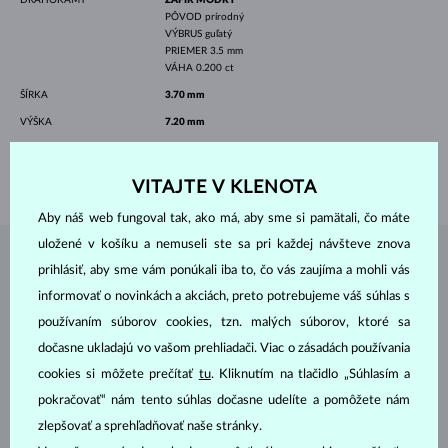
PÔVOD
prírodný
VÝBRUS
guľatý
PRIEMER
3.5 mm
VÁHA
0.200 ct
ŠÍRKA
3.70 mm
VÝŠKA
7.20 mm
DĹŽKA
420.00 mm
VÁHA
1.40 g
VITAJTE V KLENOTA
Aby náš web fungoval tak, ako má, aby sme si pamätali, čo máte
uložené v košíku a nemuseli ste sa pri každej návšteve znova
ŠPERKY Z
ATELIÉRU KLENOTA
prihlásiť, aby sme vám ponúkali iba to, čo vás zaujíma a mohli vás
informovať o novinkách a akciách, preto potrebujeme váš súhlas s
používaním súborov cookies, tzn. malých súborov, ktoré sa
dočasne ukladajú vo vašom prehliadači. Viac o zásadách používania
cookies si môžete prečítať
tu
. Kliknutím na tlačidlo „Súhlasím a
pokračovať“ nám tento súhlas dočasne udelíte a pomôžete nám
zlepšovať a sprehľadňovať naše stránky.