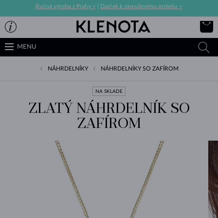
Ručná výroba z Prahy >
|
Darček k zásnubnému prsteňu >
MENU
NÁHRDELNÍKY
NÁHRDELNÍKY SO ZAFÍROM
NA SKLADE
ZLATÝ NÁHRDELNÍK SO
ZAFÍROM