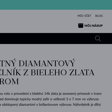
MÔJ ÚČET
BLOG
MÔJ NÁKUP
TNÝ DIAMANTOVÝ
ŽLTÉ ZLATO
TANZANITY
TURMALÍNY
ZAFÍRY
LNÍK Z BIELEHO ZLATA
RUŽOVÉ ZLATO
TOPÁSY
VLTAVÍNY
SMARAGDY
ÍROM
TURMALÍNY
MINERÁLY
VLTAVÍNY
VÝNIMOČNÝ
ELEGANCIA
NÁRAMKY
KOLEKCIE
PRÍVESKY
KRÁSOU
KRÁSNE
ŠPERKY
KRÁSU
LÁSKA
VLTAVÍNY
PERLOVÉ PRÍVESKY
MINERÁLY
u rolo v prevedení z bieleho 14k zlata je zavesený prívesok v tvare
PRE BÁBÄTKÁ
BIELE ZLATO
SVADOBNÉ
ed dominuje typicky modrý zafír o veľkosti 5 x 7 mm vo výbruse
a obklopený diamantmi v briliantovom výbruse. Náhrdelník je dlhý
SVADOBNÉ
ŽLTÉ ZLATO
ŽLTÉ ZLATO
POZRIEŤ
POZRIEŤ
POZRIEŤ
POZRIEŤ
POZRIEŤ
POZRIEŤ
POZRIEŤ
POZRIEŤ
POZRIEŤ
POZRIEŤ