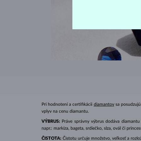
Pri hodnotení a certifikácii
diamantov
sa posudzujú 
vplyv na cenu diamantu.
VÝBRUS:
Práve správny výbrus dodáva diamantu jeh
napr.: markíza, bageta, srdiečko, slza, ovál či prin
ČISTOTA:
Čistotu určuje množstvo, veľkosť a rozlo