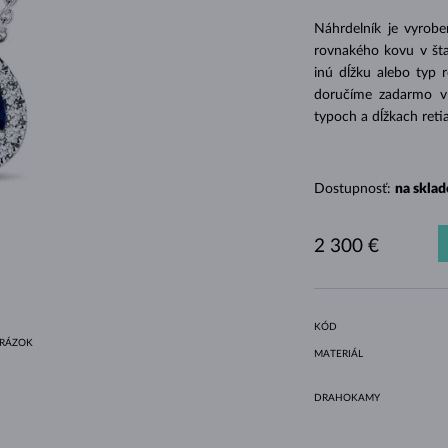
HALO ŠTÝL
ORIGINÁLNE SÚPRAVY
AMETYSTY
SINGLE
DRAHOKAMY
SLADKOVODNÉ PERLY
BEZEL OSADENIE
PRE MAMIČKU
BIELE ZLATO
MORGANITY
TOPÁSY
RUBÍNY
TIPY NA DARČEKY
Náhrdelník je vyrob
ŽLTÉ ZLATO
MAGNETICKÉ NÁHRDELNÍKY
RUŽOVÉ ZLATO
rovnakého kovu v šta
inú dĺžku alebo typ 
RUŽOVÉ ZLATO
GRAVÍROVATEĽNÉ
doručíme zadarmo v d
LETNÍ VRSTVENÍ
typoch a dĺžkach reti
Dostupnosť:
na sklad
2 300 €
KÓD
BRÁZOK
MATERIÁL
DRAHOKAMY