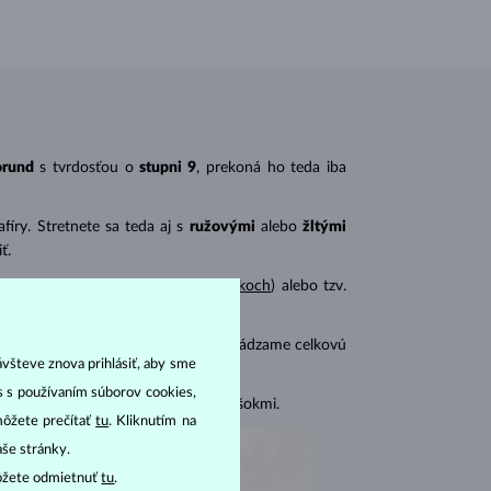
orund
s tvrdosťou o
stupni 9
, prekoná ho teda iba
íry. Stretnete sa teda aj s
ružovými
alebo
žltými
ť.
ený najmä pri
prsteňoch
a
náhrdelníkoch
) alebo tzv.
mi zafírmi a pri
náušniciach
vždy uvádzame celkovú
ávšteve znova prihlásiť, aby sme
as s používaním súborov cookies,
i chrániť pred tlakom a teplotnými šokmi.
môžete prečítať
tu
. Kliknutím na
aše stránky.
ôžete odmietnuť
tu
.