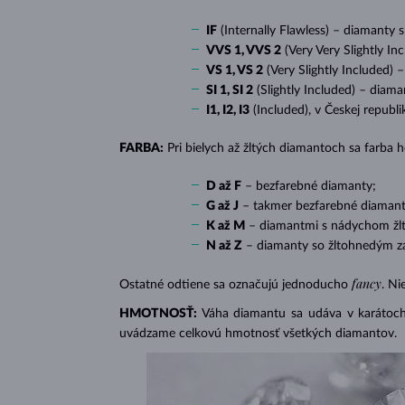
IF
(Internally Flawless) – diamanty 
VVS 1, VVS 2
(Very Very Slightly In
VS 1, VS 2
(Very Slightly Included) 
SI 1, SI 2
(Slightly Included) – diama
I1, I2, I3
(Included), v Českej republ
FARBA:
Pri bielych až žltých diamantoch sa farba
D až F
– bezfarebné diamanty;
G až J
– takmer bezfarebné diamant
K až M
– diamantmi s nádychom žlte
N až Z
– diamanty so žltohnedým z
fancy
Ostatné odtiene sa označujú jednoducho
. Ni
HMOTNOSŤ:
Váha diamantu sa udáva v karátoch 
uvádzame celkovú hmotnosť všetkých diamantov.