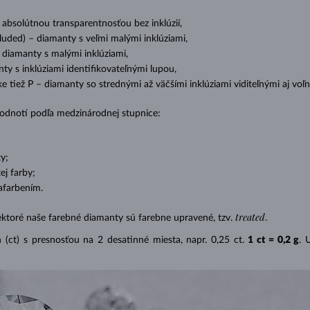
s absolútnou transparentnosťou bez inklúzií,
cluded) – diamanty s veľmi malými inklúziami,
– diamanty s malými inklúziami,
nty s inklúziami identifikovateľnými lupou,
ike tiež P – diamanty so strednými až väčšími inklúziami viditeľnými aj v
 hodnotí podľa medzinárodnej stupnice:
y;
j farby;
afarbením.
treated
ektoré naše farebné diamanty sú farebne upravené, tzv.
.
(ct) s presnosťou na 2 desatinné miesta, napr. 0,25 ct.
1 ct = 0,2 g
. 