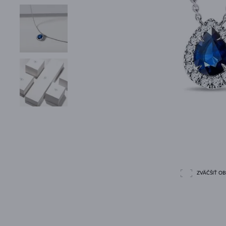
ZVÄČŠIŤ O