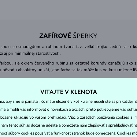
ZAFÍROVÉ
ŠPERKY
 spolu so smaragdom a rubínom tvoria tzv. veľkú trojku. Jedná sa o
k
 aj pri minimálnej starostlivosti.
farbou, ale okrem červeného rubínu sa ostatné korundy označujú ako zaf
 pôvodu absolútny unikát, jeho farba sa tak môže kus od kusu mierne líši
hokamy v
okrúhlom výbruse
. Používajú sa ale aj ďalšie ako ovál (obľúb
VITAJTE V KLENOTA
) s presnosťou na 2 desatinné miesta.
1 ct = 0,20 g
. Pri šperkoch s viacerý
á, aby sme si pamätali, čo máte uložené v košíku a nemuseli ste sa pri každej n
jíma a mohli vás informovať o novinkách a akciách, preto potrebujeme váš súhl
eplej mydlovej vody a dočistite pomocou jemnej kefky. Kameň by ste mal
dočasne ukladajú vo vašom prehliadači. Viac o zásadách používania cookies si 
“ nám tento súhlas dočasne udelíte a pomôžete nám zlepšovať a sprehľadňovať n
ôcť súbory cookies používať a funkčnosť stránok bude obmedzená. Cookies m