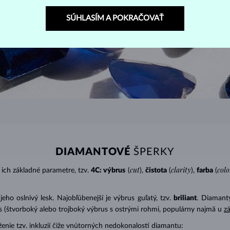
SÚHLASÍM A POKRAČOVAŤ
DIAMANTOVÉ
ŠPERKY
cut
clarity
colo
ich základné parametre, tzv.
4C: výbrus
(
),
čistota
(
),
farba
(
o oslnivý lesk. Najobľúbenejší je výbrus guľatý, tzv.
briliant
. Diamanty
cess (štvorboký alebo trojboký výbrus s ostrými rohmi, populárny najmä u
z
ženie tzv. inkluzií čiže vnútorných nedokonalostí diamantu: