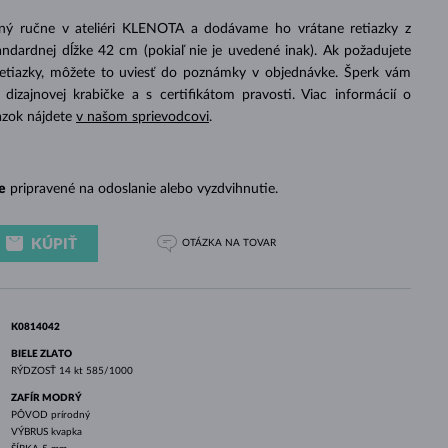
BIELE ZLATO
RUŽOVÉ ZLATO
BIELE ZLATO
ený ručne v ateliéri KLENOTA a dodávame ho vrátane retiazky z
ndardnej dĺžke 42 cm (pokiaľ nie je uvedené inak). Ak požadujete
retiazky, môžete to uviesť do poznámky v objednávke. Šperk vám
izajnovej krabičke a s certifikátom pravosti. Viac informácií o
azok nájdete
v našom sprievodcovi
.
e
pripravené na odoslanie alebo vyzdvihnutie.
KÚPIŤ
OTÁZKA
NA TOVAR
K0814042
BIELE ZLATO
RÝDZOSŤ
14 kt 585/1000
ZAFÍR MODRÝ
PÔVOD
prírodný
VÝBRUS
kvapka