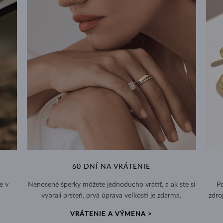
60 DNÍ NA VRÁTENIE
e v
Nenosené šperky môžete jednoducho vrátiť, a ak ste si
Po
vybrali prsteň, prvá úprava veľkosti je zdarma.
zdro
VRÁTENIE A VÝMENA >