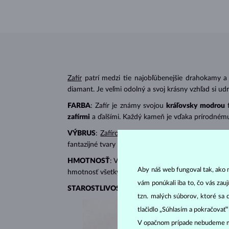
Zafír
patrí medzi tie najobľúbenejšie drahokamy a
diamant. Je veľmi odolný a svoj krásny vzhľad si udrží
FARBA
: Zafír je známy svojou
kráľovsky modrou
zafírmi
a ďalšími. Každý kameň je vďaka prírodnému
VÝBRUS
:
Zafírové šperky
najčastejšie zdobia dra
fantazijné tvary napr. markíza, srdiečko či kvapka.
HMOTNOSŤ
: Váha zafíru sa udáva v karátoch (ct
Aby náš web fungoval tak, ako m
hmotnosť všetkých kameňov.
vám ponúkali iba to, čo vás zau
STAROSTLIVOSŤ
: Šperky so zafírom namočte do t
tzn. malých súborov, ktoré sa 
tlačidlo „Súhlasím a pokračovať
V opačnom prípade nebudeme m