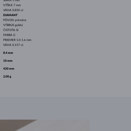
ŠÍRKA
5 mm
VÝŠKA
7 mm
VÁHA
0.850 ct
DIAMANT
PÔVOD
prírodný
VÝBRUS
guľatý
ČISTOTA
SI
FARBA
G
PRIEMER
1.0-1.6 mm
VÁHA
0.157 ct
8.4 mm
10 mm
420 mm
2.00 g