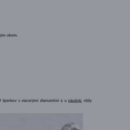
oľným okom.
U šperkov s viacerými diamantmi a u
náušníc
vždy