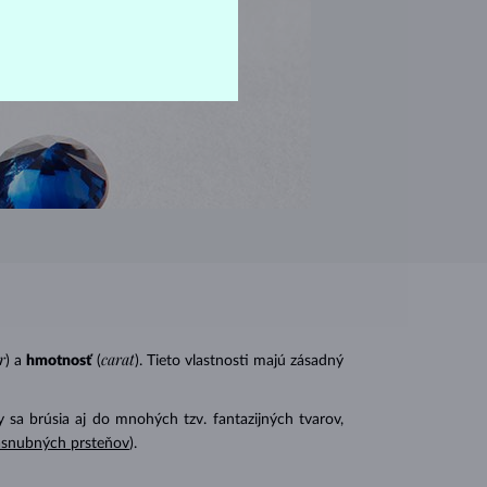
r
carat
) a
hmotnosť
(
). Tieto vlastnosti majú zásadný
 sa brúsia aj do mnohých tzv. fantazijných tvarov,
ásnubných prsteňov
).