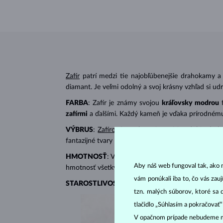
Zafír
patrí medzi tie najobľúbenejšie drahokamy a
diamant. Je veľmi odolný a svoj krásny vzhľad si udrží
FARBA
: Zafír je známy svojou
kráľovsky modrou
zafírmi
a ďalšími. Každý kameň je vďaka prírodnému
VÝBRUS
:
Zafírové šperky
najčastejšie zdobia dra
fantazijné tvary napr. markíza, srdiečko či kvapka.
HMOTNOSŤ
: Váha zafíru sa udáva v karátoch (ct
Aby náš web fungoval tak, ako m
hmotnosť všetkých kameňov.
vám ponúkali iba to, čo vás zau
STAROSTLIVOSŤ
: Šperky so zafírom namočte do t
tzn. malých súborov, ktoré sa 
tlačidlo „Súhlasím a pokračovať
V opačnom prípade nebudeme m