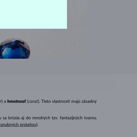
r
carat
) a
hmotnosť
(
). Tieto vlastnosti majú zásadný
 sa brúsia aj do mnohých tzv. fantazijných tvarov,
ásnubných prsteňov
).