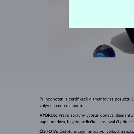
Pri hodnotení a certifikácii
diamantov
sa posudzujú 
vplyv na cenu diamantu.
VÝBRUS:
Práve správny výbrus dodáva diamantu jeh
napr.: markíza, bageta, srdiečko, slza, ovál či prin
ČISTOTA:
Čistotu určuje množstvo, veľkosť a rozlo