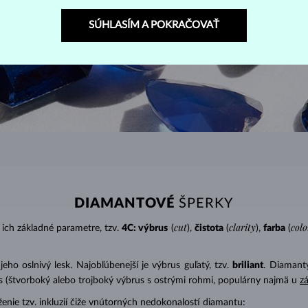
SÚHLASÍM A POKRAČOVAŤ
DIAMANTOVÉ
ŠPERKY
cut
clarity
colo
ich základné parametre, tzv.
4C: výbrus
(
),
čistota
(
),
farba
(
o oslnivý lesk. Najobľúbenejší je výbrus guľatý, tzv.
briliant
. Diamanty
cess (štvorboký alebo trojboký výbrus s ostrými rohmi, populárny najmä u
z
ženie tzv. inkluzií čiže vnútorných nedokonalostí diamantu: