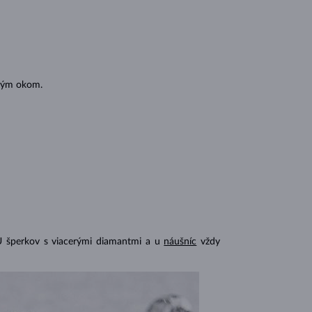
oľným okom.
U šperkov s viacerými diamantmi a u
náušníc
vždy