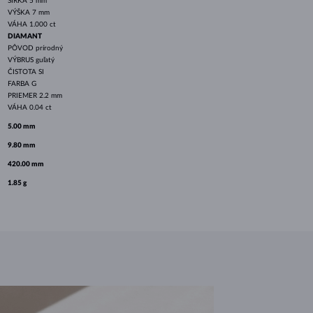
ŠÍRKA
5 mm
VÝŠKA
7 mm
VÁHA
1.000 ct
DIAMANT
PÔVOD
prírodný
VÝBRUS
guľatý
ČISTOTA
SI
FARBA
G
PRIEMER
2.2 mm
VÁHA
0.04 ct
5.00 mm
9.80 mm
420.00 mm
1.85 g