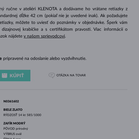
BIELE ZLATO
RUŽOVÉ ZLATO
BIELE ZLATO
ený ručne v ateliéri KLENOTA a dodávame ho vrátane retiazky z
ndardnej dĺžke 42 cm (pokiaľ nie je uvedené inak). Ak požadujete
retiazky, môžete to uviesť do poznámky v objednávke. Šperk vám
izajnovej krabičke a s certifikátom pravosti. Viac informácií o
azok nájdete
v našom sprievodcovi
.
e
pripravené na odoslanie alebo vyzdvihnutie.
KÚPIŤ
OTÁZKA
NA TOVAR
N0361602
BIELE ZLATO
RÝDZOSŤ
14 kt 585/1000
ZAFÍR MODRÝ
PÔVOD
prírodný
VÝBRUS
ovál