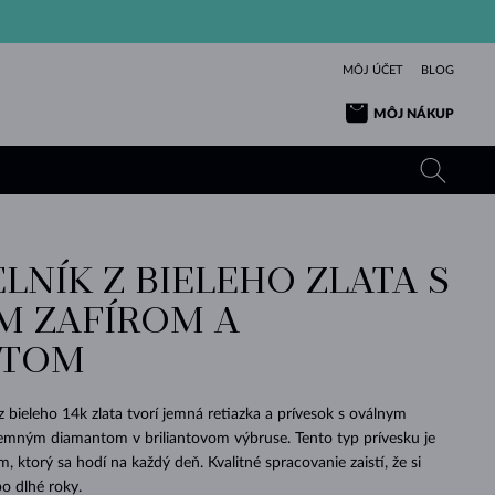
MÔJ ÚČET
BLOG
MÔJ NÁKUP
LNÍK Z BIELEHO ZLATA S
ŽLTÉ ZLATO
TANZANITY
TURMALÍNY
ZAFÍRY
 ZAFÍROM A
RUŽOVÉ ZLATO
TOPÁSY
VLTAVÍNY
SMARAGDY
NTOM
TURMALÍNY
MINERÁLY
VLTAVÍNY
VÝNIMOČNÝ
ELEGANCIA
NÁRAMKY
KOLEKCIE
PRÍVESKY
KRÁSOU
KRÁSNE
ŠPERKY
KRÁSU
LÁSKA
VLTAVÍNY
PERLOVÉ PRÍVESKY
MINERÁLY
z bieleho 14k zlata tvorí jemná retiazka a prívesok s oválnym
PRE BÁBÄTKÁ
BIELE ZLATO
SVADOBNÉ
emným diamantom v briliantovom výbruse. Tento typ prívesku je
ktorý sa hodí na každý deň. Kvalitné spracovanie zaistí, že si
SVADOBNÉ
ŽLTÉ ZLATO
ŽLTÉ ZLATO
POZRIEŤ
POZRIEŤ
POZRIEŤ
POZRIEŤ
POZRIEŤ
POZRIEŤ
POZRIEŤ
POZRIEŤ
POZRIEŤ
POZRIEŤ
o dlhé roky.