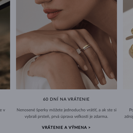
60 DNÍ NA VRÁTENIE
e v
Nenosené šperky môžete jednoducho vrátiť, a ak ste si
Po
vybrali prsteň, prvá úprava veľkosti je zdarma.
zdro
VRÁTENIE A VÝMENA >