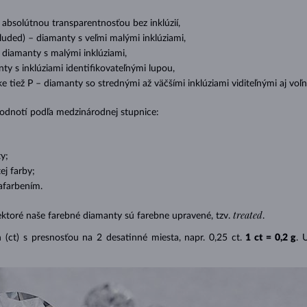
s absolútnou transparentnosťou bez inklúzií,
cluded) – diamanty s veľmi malými inklúziami,
– diamanty s malými inklúziami,
nty s inklúziami identifikovateľnými lupou,
ike tiež P – diamanty so strednými až väčšími inklúziami viditeľnými aj v
 hodnotí podľa medzinárodnej stupnice:
y;
j farby;
afarbením.
treated
ektoré naše farebné diamanty sú farebne upravené, tzv.
.
(ct) s presnosťou na 2 desatinné miesta, napr. 0,25 ct.
1 ct = 0,2 g
. 