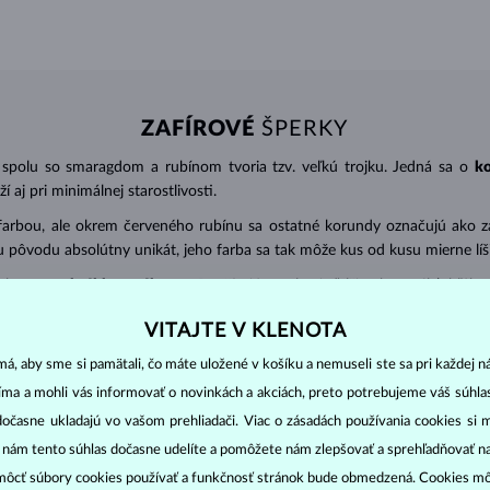
ZAFÍROVÉ
ŠPERKY
 spolu so smaragdom a rubínom tvoria tzv. veľkú trojku. Jedná sa o
k
 aj pri minimálnej starostlivosti.
farbou, ale okrem červeného rubínu sa ostatné korundy označujú ako zaf
 pôvodu absolútny unikát, jeho farba sa tak môže kus od kusu mierne líši
hokamy v
okrúhlom výbruse
. Používajú sa ale aj ďalšie ako ovál (obľúb
VITAJTE V KLENOTA
) s presnosťou na 2 desatinné miesta.
1 ct = 0,20 g
. Pri šperkoch s viacerý
á, aby sme si pamätali, čo máte uložené v košíku a nemuseli ste sa pri každej n
jíma a mohli vás informovať o novinkách a akciách, preto potrebujeme váš súhl
eplej mydlovej vody a dočistite pomocou jemnej kefky. Kameň by ste mal
dočasne ukladajú vo vašom prehliadači. Viac o zásadách používania cookies si 
“ nám tento súhlas dočasne udelíte a pomôžete nám zlepšovať a sprehľadňovať n
ôcť súbory cookies používať a funkčnosť stránok bude obmedzená. Cookies m