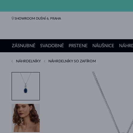
SHOWROOM DUŠNÍ 6, PRAHA
ZÁSNUBNÉ
SVADOBNÉ
PRSTENE
NÁUŠNICE
NÁHRD
NÁHRDELNÍKY
NÁHRDELNÍKY SO ZAFÍROM
Zásnubné prstene
Svadobné obrúčky
Prstene
Náušnice
Náhrdelníky
Náramky
Perly
Šperky
Darčeky
Kolekcie KLENOTA