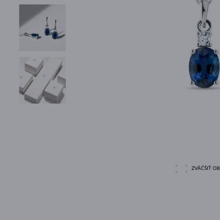
ZVÄČŠIŤ O