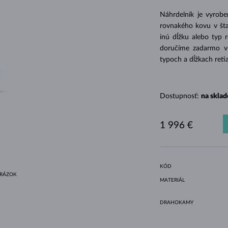
HALO ŠTÝL
ORIGINÁLNE SÚPRAVY
AMETYSTY
SINGLE
DRAHOKAMY
SLADKOVODNÉ PERLY
BEZEL OSADENIE
PRE MAMIČKU
BIELE ZLATO
MORGANITY
TOPÁSY
RUBÍNY
TIPY NA DARČEKY
Náhrdelník je vyrob
ŽLTÉ ZLATO
MAGNETICKÉ NÁHRDELNÍKY
RUŽOVÉ ZLATO
rovnakého kovu v šta
inú dĺžku alebo typ 
RUŽOVÉ ZLATO
GRAVÍROVATEĽNÉ
doručíme zadarmo v d
LETNÍ VRSTVENÍ
typoch a dĺžkach reti
Dostupnosť:
na sklad
1 996 €
KÓD
BRÁZOK
MATERIÁL
DRAHOKAMY