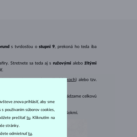
orund
s tvrdosťou o
stupni 9
, prekoná ho teda iba
íry. Stretnete sa teda aj s
ružovými
alebo
žltými
ť.
ený najmä pri
prsteňoch
a
náhrdelníkoch
) alebo tzv.
mi zafírmi a pri
náušniciach
vždy uvádzame celkovú
ávšteve znova prihlásiť, aby sme
as s používaním súborov cookies,
i chrániť pred tlakom a teplotnými šokmi.
môžete prečítať
tu
. Kliknutím na
aše stránky.
ôžete odmietnuť
tu
.