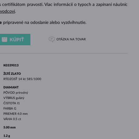
BIELE ZLATO
RUŽOVÉ ZLATO
BIELE ZLATO
s certifikátom pravosti. Viac informácií o typoch a zapínaní náušníc
evodcovi
.
e
pripravené na odoslanie alebo vyzdvihnutie.
KÚPIŤ
OTÁZKA
NA TOVAR
K0339013
ŽLTÉ ZLATO
RÝDZOSŤ
14 kt 585/1000
DIAMANT
PÔVOD
prírodný
VÝBRUS
guľatý
ČISTOTA
I1
FARBA
G
PRIEMER
4.0 mm
VÁHA
0.5 ct
5.00 mm
1.2 g