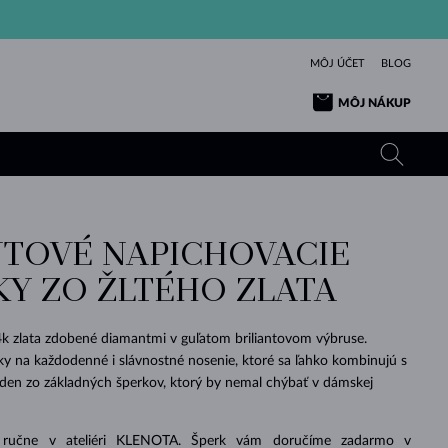
MÔJ ÚČET
BLOG
MÔJ NÁKUP
TOVÉ NAPICHOVACIE
ŽLTÉ ZLATO
TANZANITY
TURMALÍNY
ZAFÍRY
KY ZO ŽLTÉHO ZLATA
RUŽOVÉ ZLATO
TOPÁSY
VLTAVÍNY
SMARAGDY
TURMALÍNY
MINERÁLY
VLTAVÍNY
4k zlata zdobené diamantmi v guľatom briliantovom výbruse.
VÝNIMOČNÝ
ELEGANCIA
NÁRAMKY
KOLEKCIE
PRÍVESKY
KRÁSOU
KRÁSNE
ŠPERKY
KRÁSU
LÁSKA
y na každodenné i slávnostné nosenie, ktoré sa ľahko kombinujú s
VLTAVÍNY
PERLOVÉ PRÍVESKY
MINERÁLY
eden zo základných šperkov, ktorý by nemal chýbať v dámskej
PRE BÁBÄTKÁ
BIELE ZLATO
SVADOBNÉ
SVADOBNÉ
ŽLTÉ ZLATO
ŽLTÉ ZLATO
POZRIEŤ
POZRIEŤ
POZRIEŤ
POZRIEŤ
POZRIEŤ
POZRIEŤ
POZRIEŤ
POZRIEŤ
POZRIEŤ
POZRIEŤ
 ručne v ateliéri KLENOTA. Šperk vám doručíme zadarmo v