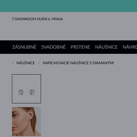
SHOWROOM DUŠNÍ 6, PRAHA
ZÁSNUBNÉ
SVADOBNÉ
PRSTENE
NÁUŠNICE
NÁHRD
NÁUŠNICE
NAPICHOVACIE NÁUŠNICE S DIAMANTMI
Zásnubné prstene
Svadobné obrúčky
Prstene
Náušnice
Náhrdelníky
Náramky
Perly
Šperky
Darčeky
Kolekcie KLENOTA