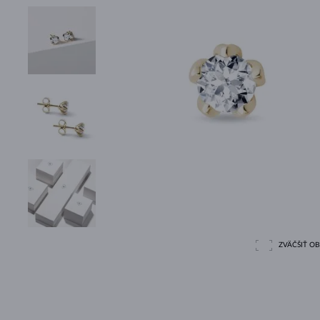
ZVÄČŠIŤ O