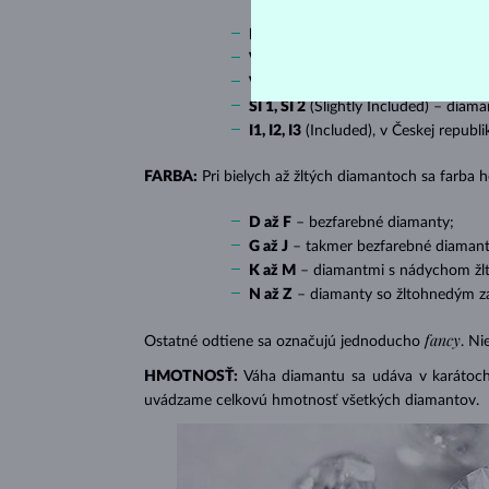
IF
(Internally Flawless) – diamanty 
VVS 1, VVS 2
(Very Very Slightly In
VS 1, VS 2
(Very Slightly Included) 
SI 1, SI 2
(Slightly Included) – diama
I1, I2, I3
(Included), v Českej republ
FARBA:
Pri bielych až žltých diamantoch sa farba
D až F
– bezfarebné diamanty;
G až J
– takmer bezfarebné diamant
K až M
– diamantmi s nádychom žlte
N až Z
– diamanty so žltohnedým z
fancy
Ostatné odtiene sa označujú jednoducho
. Ni
HMOTNOSŤ:
Váha diamantu sa udáva v karátoch 
uvádzame celkovú hmotnosť všetkých diamantov.