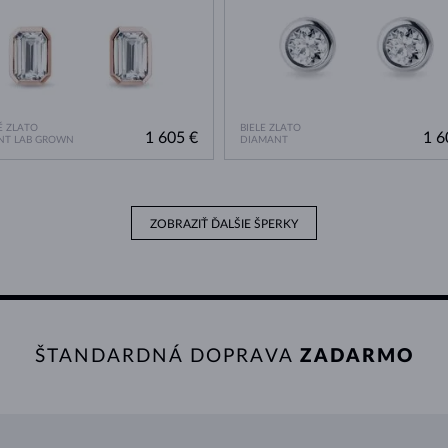
 ZLATO
BIELE ZLATO
1 605 €
1 6
NT LAB GROWN
DIAMANT
ZOBRAZIŤ ĎALŠIE ŠPERKY
ŠTANDARDNÁ DOPRAVA
ZADARMO