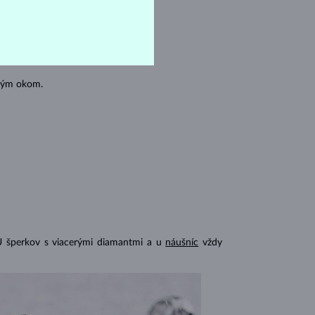
oľným okom.
U šperkov s viacerými diamantmi a u
náušníc
vždy