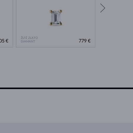
ŽLTÉ ZLATO
BIELE ZLATO
05 €
779 €
DIAMANT
DIAMANT ZELENÝ