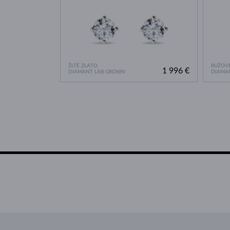
ŽLTÉ ZLATO
RUŽOVÉ
1 996 €
DIAMANT LAB GROWN
DIAMA