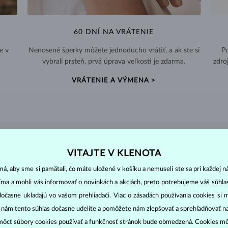
60 DNÍ NA VRÁTENIE
e v
Nenosené šperky môžete jednoducho vrátiť, a ak ste si
Po
vybrali prsteň, prvá úprava veľkosti je zdarma.
zdro
VRÁTENIE A VÝMENA >
DIAMANTOVÉ
ŠPERKY
VITAJTE V KLENOTA
cut
clarity
colo
ich základné parametre, tzv.
4C: výbrus
(
),
čistota
(
),
farba
(
á, aby sme si pamätali, čo máte uložené v košíku a nemuseli ste sa pri každej n
jíma a mohli vás informovať o novinkách a akciách, preto potrebujeme váš súhl
o oslnivý lesk. Najobľúbenejší je výbrus guľatý, tzv.
briliant
. Diamanty
dočasne ukladajú vo vašom prehliadači. Viac o zásadách používania cookies si 
cess (štvorboký alebo trojboký výbrus s ostrými rohmi, populárny najmä u
z
“ nám tento súhlas dočasne udelíte a pomôžete nám zlepšovať a sprehľadňovať n
ôcť súbory cookies používať a funkčnosť stránok bude obmedzená. Cookies m
ženie tzv. inkluzií čiže vnútorných nedokonalostí diamantu: