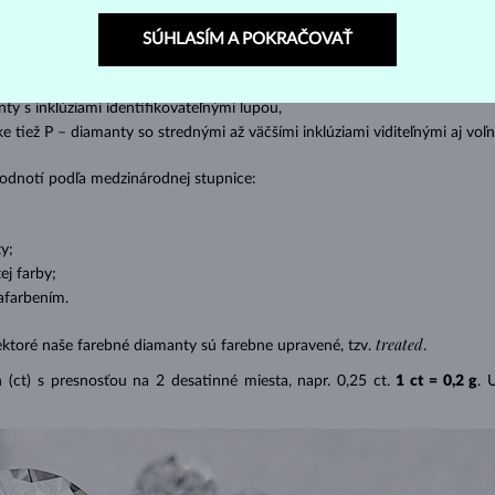
s absolútnou transparentnosťou bez inklúzií,
SÚHLASÍM A POKRAČOVAŤ
cluded) – diamanty s veľmi malými inklúziami,
– diamanty s malými inklúziami,
nty s inklúziami identifikovateľnými lupou,
ike tiež P – diamanty so strednými až väčšími inklúziami viditeľnými aj v
 hodnotí podľa medzinárodnej stupnice:
y;
j farby;
afarbením.
treated
ektoré naše farebné diamanty sú farebne upravené, tzv.
.
(ct) s presnosťou na 2 desatinné miesta, napr. 0,25 ct.
1 ct = 0,2 g
. 