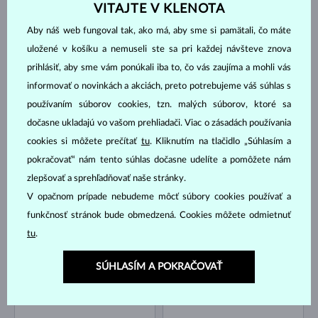
VITAJTE V KLENOTA
Aby náš web fungoval tak, ako má, aby sme si pamätali, čo máte
BIELE ZLATO
BIELE ZLATO
1 170 €
3 474 €
ZAFÍR MODRÝ
ZAFÍR MODRÝ & DIAMANT
uložené v košíku a nemuseli ste sa pri každej návšteve znova
NA SKLADE
NA SKLADE
prihlásiť, aby sme vám ponúkali iba to, čo vás zaujíma a mohli vás
informovať o novinkách a akciách, preto potrebujeme váš súhlas s
používaním súborov cookies, tzn. malých súborov, ktoré sa
dočasne ukladajú vo vašom prehliadači. Viac o zásadách používania
cookies si môžete prečítať
tu
. Kliknutím na tlačidlo „Súhlasím a
pokračovať“ nám tento súhlas dočasne udelíte a pomôžete nám
zlepšovať a sprehľadňovať naše stránky.
BIELE ZLATO
BIELE ZLATO
1 431 €
1 518 €
ZAFÍR MODRÝ & DIAMANT
ZAFÍR MODRÝ & DIAMANT
V opačnom prípade nebudeme môcť súbory cookies používať a
NA SKLADE
LIMITOVANÁ EDÍCIA
funkčnosť stránok bude obmedzená. Cookies môžete odmietnuť
NA SKLADE
tu
.
SÚHLASÍM A POKRAČOVAŤ