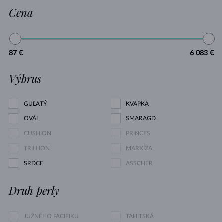
Cena
87 €
6 083 €
Výbrus
GUĽATÝ
KVAPKA
OVÁL
SMARAGD
CUSHION
PRINCES
TRILLION
MARKÍZA
SRDCE
ASSCHER
Druh perly
JUŽNÉHO PACIFIKU
TAHITSKÁ