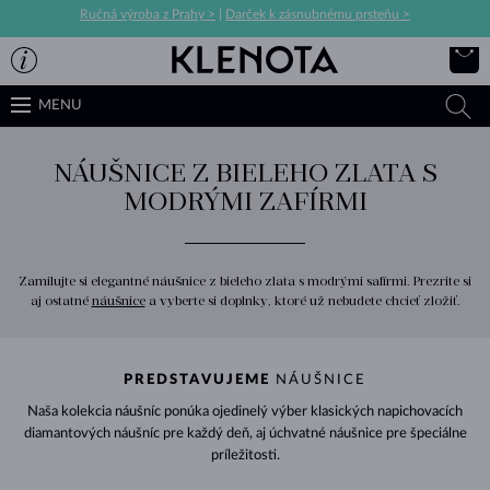
Ručná výroba z Prahy >
|
Darček k zásnubnému prsteňu >
MENU
NÁUŠNICE Z BIELEHO ZLATA S
MODRÝMI ZAFÍRMI
Zamilujte si elegantné náušnice z bieleho zlata s modrými safírmi. Prezrite si
aj ostatné
náušnice
a vyberte si doplnky, ktoré už nebudete chcieť zložiť.
PREDSTAVUJEME
NÁUŠNICE
Naša kolekcia náušníc ponúka ojedinelý výber klasických napichovacích
diamantových náušníc pre každý deň, aj úchvatné náušnice pre špeciálne
príležitosti.