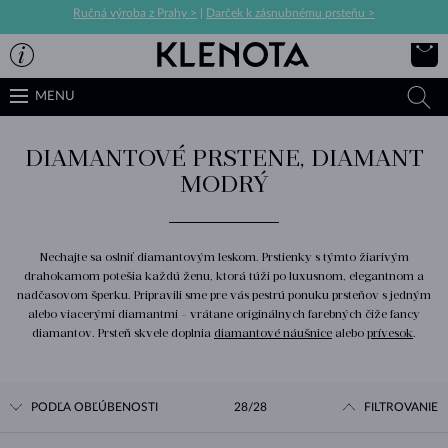
Ručná výroba z Prahy >
|
Darček k zásnubnému prsteňu >
MENU
DIAMANTOVÉ PRSTENE, DIAMANT
MODRÝ
Nechajte sa oslniť diamantovým leskom. Prstienky s týmto žiarivým
drahokamom potešia každú ženu, ktorá túži po luxusnom, elegantnom a
nadčasovom šperku. Pripravili sme pre vás pestrú ponuku prsteňov s jedným
alebo viacerými diamantmi - vrátane originálnych farebných čiže fancy
diamantov. Prsteň skvele doplnia
diamantové náušnice
alebo
prívesok
.
PODĽA OBĽÚBENOSTI
28/28
FILTROVANIE