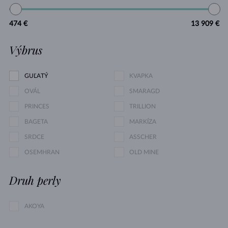
474 €
13 909 €
Výbrus
GUĽATÝ
KVAPKA
OVÁL
SMARAGD
PRINCES
TRILLION
BAGETA
MARKÍZA
SRDCE
ASSCHER
OSEMHRAN
OLD MINE
Druh perly
AKOYA