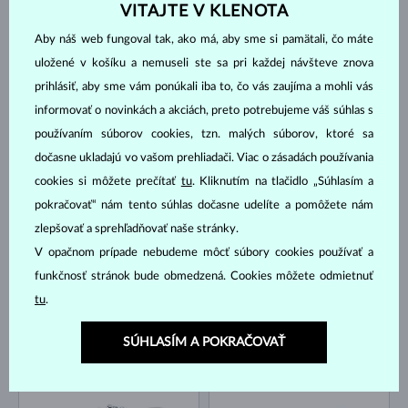
VITAJTE V KLENOTA
Aby náš web fungoval tak, ako má, aby sme si pamätali, čo máte
uložené v košíku a nemuseli ste sa pri každej návšteve znova
prihlásiť, aby sme vám ponúkali iba to, čo vás zaujíma a mohli vás
informovať o novinkách a akciách, preto potrebujeme váš súhlas s
používaním súborov cookies, tzn. malých súborov, ktoré sa
ŽLTÉ ZLATO
ŽLTÉ ZLATO
692 €
996 €
DIAMANT MODRÝ & DIAMANT
DIAMANT MODRÝ
dočasne ukladajú vo vašom prehliadači. Viac o zásadách používania
cookies si môžete prečítať
tu
. Kliknutím na tlačidlo „Súhlasím a
NA SKLADE
NA SKLADE
pokračovať“ nám tento súhlas dočasne udelíte a pomôžete nám
zlepšovať a sprehľadňovať naše stránky.
V opačnom prípade nebudeme môcť súbory cookies používať a
funkčnosť stránok bude obmedzená. Cookies môžete odmietnuť
tu
.
ŽLTÉ ZLATO
BIELE ZLATO
SÚHLASÍM A POKRAČOVAŤ
1 300 €
1 822 €
DIAMANT MODRÝ & DIAMANT
DIAMANT MODRÝ & DIAMANT
NA SKLADE
NA SKLADE