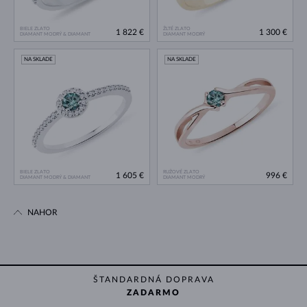
BIELE ZLATO
ŽLTÉ ZLATO
1 822 €
1 300 €
DIAMANT MODRÝ & DIAMANT
DIAMANT MODRÝ
NA SKLADE
NA SKLADE
BIELE ZLATO
RUŽOVÉ ZLATO
1 605 €
996 €
DIAMANT MODRÝ & DIAMANT
DIAMANT MODRÝ
NAHOR
ŠTANDARDNÁ DOPRAVA
ZADARMO