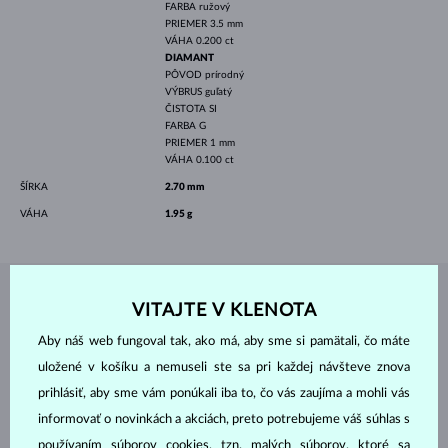
FARBA
ružový
PRIEMER
3.5 mm
VÁHA
0.200 ct
DIAMANT
PÔVOD
prírodný
VÝBRUS
guľatý
ČISTOTA
SI
FARBA
G
PRIEMER
1 mm
VÁHA
0.100 ct
ŠÍRKA
2.70 mm
VÁHA
1.95 g
ŠPERKY Z
ATELIÉRU KLENOTA
VITAJTE V KLENOTA
Aby náš web fungoval tak, ako má, aby sme si pamätali, čo máte
uložené v košíku a nemuseli ste sa pri každej návšteve znova
prihlásiť, aby sme vám ponúkali iba to, čo vás zaujíma a mohli vás
informovať o novinkách a akciách, preto potrebujeme váš súhlas s
používaním súborov cookies, tzn. malých súborov, ktoré sa