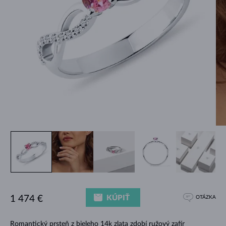
KÚPIŤ
1 474 €
OTÁZKA
Romantický prsteň z bieleho 14k zlata zdobí ružový zafír