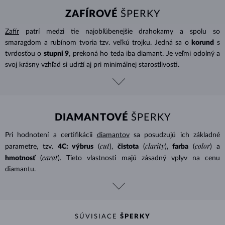
ZAFÍROVÉ
ŠPERKY
Zafír
patrí medzi tie najobľúbenejšie drahokamy a spolu so
smaragdom a rubínom tvoria tzv. veľkú trojku. Jedná sa o
korund
s
tvrdosťou o
stupni 9
, prekoná ho teda iba diamant. Je veľmi odolný a
svoj krásny vzhľad si udrží aj pri minimálnej starostlivosti.
DIAMANTOVÉ
ŠPERKY
Pri hodnotení a certifikácii
diamantov
sa posudzujú ich základné
cut
clarity
color
parametre, tzv.
4C: výbrus
(
),
čistota
(
),
farba
(
) a
carat
hmotnosť
(
). Tieto vlastnosti majú zásadný vplyv na cenu
diamantu.
SÚVISIACE
ŠPERKY