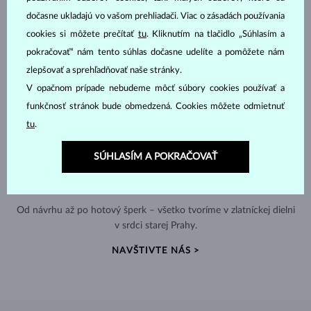
dočasne ukladajú vo vašom prehliadači. Viac o zásadách používania
cookies si môžete prečítať
tu
. Kliknutím na tlačidlo „Súhlasím a
pokračovať“ nám tento súhlas dočasne udelíte a pomôžete nám
zlepšovať a sprehľadňovať naše stránky.
V opačnom prípade nebudeme môcť súbory cookies používať a
funkčnosť stránok bude obmedzená. Cookies môžete odmietnuť
tu
.
SÚHLASÍM A POKRAČOVAŤ
RUČNÁ VÝROBA V ČESKU
Od návrhu až po hotový šperk – všetko tvoríme v zlatníckej dielni
v srdci starej Prahy.
NAVŠTIVTE NÁS >