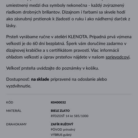
umiestnený medzi dva symboly nekonečna - každý zvýraznený
riadkom drobných briliantov. Dizajnom i farbami sa skvele hodí
ako zásnubný prstienok k žiadosti o ruku i ako nádherný darček z
lásky.
Prsteň vyrábame ručne v ateliéri KLENOTA. Prípadná prvá výmena
veľkosti je do 60 dní bezplatná. Šperk vám doručíme zadarmo v
dizajnovej krabičke a s certifikátom pravosti. Viac informácií
ohľadom veľkostí a úprav prsteňov nájdete v našom
sprievodcovi
.
Veľkosť prsteňa uvádzajte do poznámky v košíku.
Dostupnosť:
na sklade
pripravené na odoslanie alebo
vyzdvihnutie.
KÓD
K0400032
MATERIÁL
BIELE ZLATO
RÝDZOSŤ
14 kt 585/1000
DRAHOKAMY
ZAFÍR RUŽOVÝ
PÔVOD
prírodný
VÝBRUS
guľatý