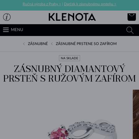
Ručná výroba z Prahy >
|
Darček k zásnubnému prsteňu >
MENU
ZÁSNUBNÉ
ZÁSNUBNÉ PRSTENE SO ZAFÍROM
NA SKLADE
ZÁSNUBNÝ DIAMANTOVÝ
PRSTEŇ S RUŽOVÝM ZAFÍROM