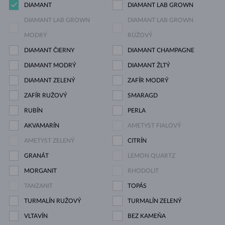
DIAMANT
DIAMANT LAB GROWN
DIAMANT LAB GROWN
DIAMANT LAB GROWN
MODRÝ
RŮŽOVÝ
DIAMANT ČIERNY
DIAMANT CHAMPAGNE
DIAMANT MODRÝ
DIAMANT ŽLTÝ
DIAMANT ZELENÝ
ZAFÍR MODRÝ
ZAFÍR RUŽOVÝ
SMARAGD
RUBÍN
PERLA
AKVAMARÍN
AMETYST FIALOVÝ
AMETYST ZELENÝ
CITRÍN
GRANÁT
LEMON QUARTZ
MORGANIT
RHODOLIT
TANZANIT
TOPÁS
TURMALÍN RUŽOVÝ
TURMALÍN ZELENÝ
VLTAVÍN
BEZ KAMEŇA