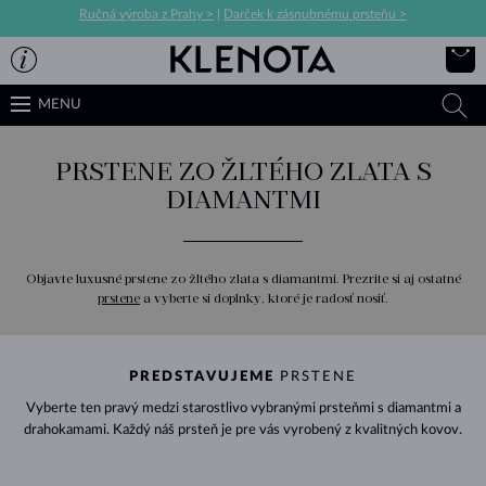
Ručná výroba z Prahy >
|
Darček k zásnubnému prsteňu >
MENU
PRSTENE ZO ŽLTÉHO ZLATA S
DIAMANTMI
Objavte luxusné prstene zo žltého zlata s diamantmi. Prezrite si aj ostatné
prstene
a vyberte si doplnky, ktoré je radosť nosiť.
PREDSTAVUJEME
PRSTENE
Vyberte ten pravý medzi starostlivo vybranými prsteňmi s diamantmi a
drahokamami. Každý náš prsteň je pre vás vyrobený z kvalitných kovov.