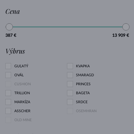
Cena
387 €
13 909 €
Výbrus
GUĽATÝ
KVAPKA
OVÁL
SMARAGD
CUSHION
PRINCES
TRILLION
BAGETA
MARKÍZA
SRDCE
ASSCHER
OSEMHRAN
OLD MINE