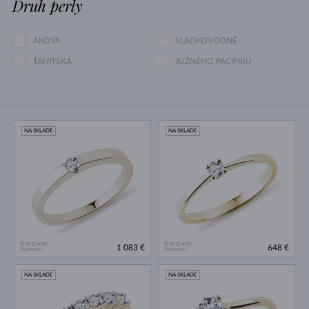
Druh perly
AKOYA
SLADKOVODNÉ
TAHITSKÁ
JUŽNÉHO PACIFIKU
NA SKLADE
NA SKLADE
ŽLTÉ ZLATO
ŽLTÉ ZLATO
1 083 €
648 €
DIAMANT
DIAMANT
NA SKLADE
NA SKLADE