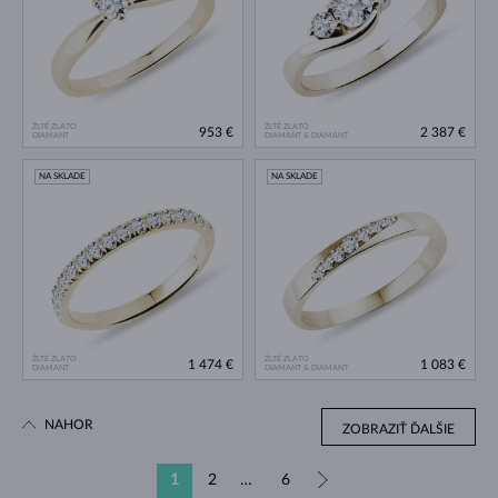
ŽLTÉ ZLATO
ŽLTÉ ZLATO
953 €
2 387 €
DIAMANT
DIAMANT & DIAMANT
NA SKLADE
NA SKLADE
ŽLTÉ ZLATO
ŽLTÉ ZLATO
1 474 €
1 083 €
DIAMANT
DIAMANT & DIAMANT
NAHOR
ZOBRAZIŤ ĎALŠIE
1
2
…
6
»