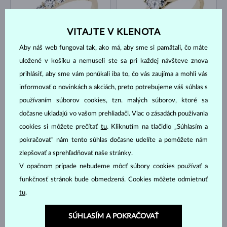
VITAJTE V KLENOTA
Aby náš web fungoval tak, ako má, aby sme si pamätali, čo máte
ŽLTÉ ZLATO
ŽLTÉ ZLATO
uložené v košíku a nemuseli ste sa pri každej návšteve znova
2 387 €
1 909 €
DIAMANT
DIAMANT
prihlásiť, aby sme vám ponúkali iba to, čo vás zaujíma a mohli vás
NA SKLADE
NA SKLADE
informovať o novinkách a akciách, preto potrebujeme váš súhlas s
používaním súborov cookies, tzn. malých súborov, ktoré sa
dočasne ukladajú vo vašom prehliadači. Viac o zásadách používania
cookies si môžete prečítať
tu
. Kliknutím na tlačidlo „Súhlasím a
pokračovať“ nám tento súhlas dočasne udelíte a pomôžete nám
zlepšovať a sprehľadňovať naše stránky.
ŽLTÉ ZLATO
ŽLTÉ ZLATO
V opačnom prípade nebudeme môcť súbory cookies používať a
779 €
1 387 €
DIAMANT
DIAMANT
funkčnosť stránok bude obmedzená. Cookies môžete odmietnuť
NA SKLADE
NA SKLADE
tu
.
SÚHLASÍM A POKRAČOVAŤ