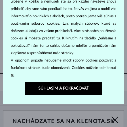
uložené v košíku a nemuseli ste sa pri každej návšteve znova
prihlásiť, aby sme vám ponúkali iba to, čo vás zaujíma a mohli vás
informovať o novinkách a akciách, preto potrebujeme váš súhlas s
používaním súborov cookies, tzn. malých súborov, ktoré sa
dočasne ukladajú vo vašom prehliadači. Viac o zásadách používania
cookies si môžete prečítať
tu
. Kliknutím na tlačidlo „Súhlasím a
RUŽOVÉ ZLATO
BIELE ZLATO
735 €
605 €
BEZ KAMEŇA
BEZ KAMEŇA
pokračovať“ nám tento súhlas dočasne udelíte a pomôžete nám
zlepšovať a sprehľadňovať naše stránky.
ZOBRAZIŤ ĎALŠIE ŠPERKY
V opačnom prípade nebudeme môcť súbory cookies používať a
funkčnosť stránok bude obmedzená. Cookies môžete odmietnuť
tu
.
60 DNÍ
NA VRÁTENIE
SÚHLASÍM A POKRAČOVAŤ
KLENOTA
KONTAKTNÉ ÚDAJE
NÁKUP
SHOWROOM
NACHÁDZATE SA NA KLENOTA.SK
DODANIE A PLATBA ZA TOVAR
O NÁS
O ŠPERKOCH