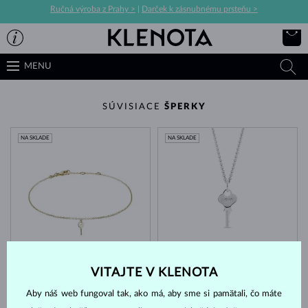
Ručná výroba z Prahy >
|
Darček k zásnubnému prsteňu >
MENU
SÚVISIACE
ŠPERKY
NA SKLADE
NA SKLADE
ŽLTÉ ZLATO
BIELE ZLATO
474 €
735 €
BEZ KAMEŇA
BEZ KAMEŇA
VITAJTE V KLENOTA
NA SKLADE
NA SKLADE
Aby náš web fungoval tak, ako má, aby sme si pamätali, čo máte