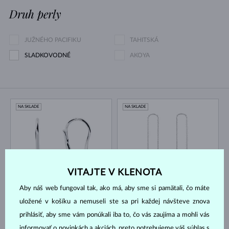
Druh perly
JUŽNÉHO PACIFIKU
TAHITSKÁ
SLADKOVODNÉ
AKOYA
NA SKLADE
NA SKLADE
VITAJTE V KLENOTA
Aby náš web fungoval tak, ako má, aby sme si pamätali, čo máte
BIELE ZLATO
BIELE ZLATO
2 170 €
605 €
DIAMANT LAB GROWN
DIAMANT LAB GROWN
uložené v košíku a nemuseli ste sa pri každej návšteve znova
NA SKLADE
NA SKLADE
prihlásiť, aby sme vám ponúkali iba to, čo vás zaujíma a mohli vás
informovať o novinkách a akciách, preto potrebujeme váš súhlas s