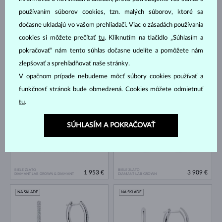
používaním súborov cookies, tzn. malých súborov, ktoré sa
dočasne ukladajú vo vašom prehliadači. Viac o zásadách používania
cookies si môžete prečítať
tu
. Kliknutím na tlačidlo „Súhlasím a
pokračovať“ nám tento súhlas dočasne udelíte a pomôžete nám
BIELE ZLATO
zlepšovať a sprehľadňovať naše stránky.
DIAMANT LAB GROWN & PERLA
BIELE ZLATO
757 €
4 779 €
SLADKOVODNÉ
DIAMANT LAB GROWN & DIAMANT
V opačnom prípade nebudeme môcť súbory cookies používať a
funkčnosť stránok bude obmedzená. Cookies môžete odmietnuť
NA SKLADE
NA SKLADE
tu
.
SÚHLASÍM A POKRAČOVAŤ
BIELE ZLATO
BIELE ZLATO
1 953 €
3 909 €
DIAMANT LAB GROWN & DIAMANT
DIAMANT LAB GROWN
NA SKLADE
NA SKLADE