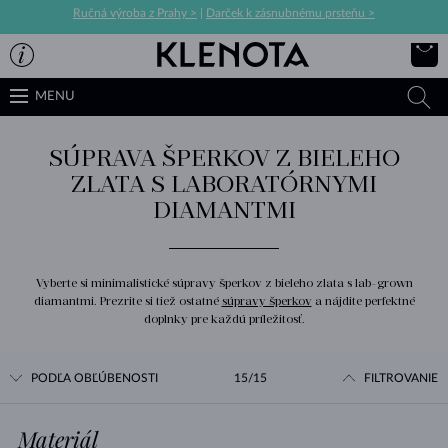
Ručná výroba z Prahy >
|
Darček k zásnubnému prsteňu >
MENU
SÚPRAVA ŠPERKOV Z BIELEHO
ZLATA S LABORATÓRNYMI
DIAMANTMI
Vyberte si minimalistické súpravy šperkov z bieleho zlata s lab-grown
diamantmi. Prezrite si tiež ostatné
súpravy šperkov
a nájdite perfektné
doplnky pre každú príležitosť.
PODĽA OBĽÚBENOSTI
15/15
FILTROVANIE
Materiál