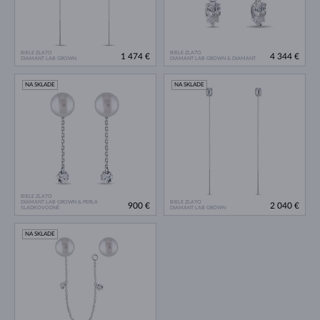
BIELE ZLATO
BIELE ZLATO
1 474 €
4 344 €
DIAMANT LAB GROWN
DIAMANT LAB GROWN & DIAMANT
NA SKLADE
NA SKLADE
BIELE ZLATO
DIAMANT LAB GROWN & PERLA
BIELE ZLATO
900 €
2 040 €
SLADKOVODNÉ
DIAMANT LAB GROWN
NA SKLADE