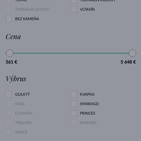
TOPÁS
TURMALÍN RUŽOVÝ
TURMALÍN ZELENÝ
VLTAVÍN
BEZ KAMEŇA
Cena
561 €
5 648 €
Výbrus
GUĽATÝ
KVAPKA
OVÁL
SMARAGD
CUSHION
PRINCES
TRILLION
MARKÍZA
SRDCE