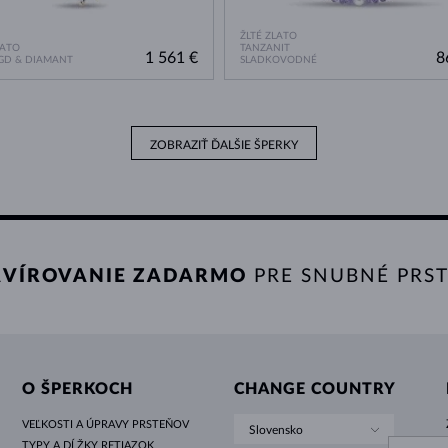
ŽLTÉ ZLATO
LATO
TANZANIT
1 561 €
8
GD & DIAMANT
SLADKOVODNÉ
ZOBRAZIŤ ĎALŠIE ŠPERKY
VÍROVANIE ZADARMO
PRE SNUBNÉ PRS
O ŠPERKOCH
CHANGE COUNTRY
VEĽKOSTI A ÚPRAVY PRSTEŇOV
Slovensko
TYPY A DĹŽKY RETIAZOK