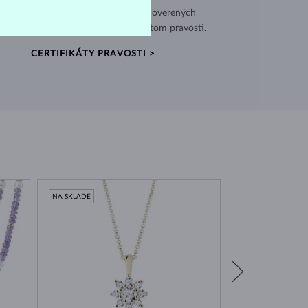
užívame vysokokvalitné materiály z overených
jov a každý kus je opatrený certifikátom pravosti.
CERTIFIKÁTY PRAVOSTI >
NA SKLADE
NA SKLADE