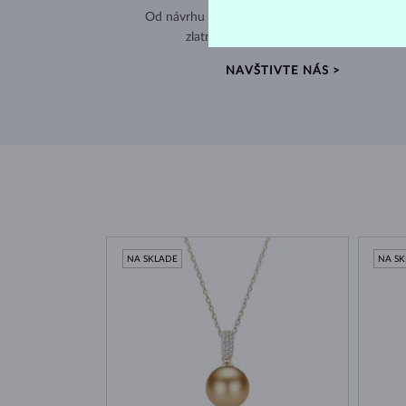
Od návrhu až po hotový šperk – všetko tvorím
zlatníckej dielni v srdci starej Prahy.
NAVŠTIVTE NÁS >
NA SKLADE
NA S