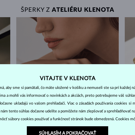
ŠPERKY Z
ATELIÉRU KLENOTA
VITAJTE V KLENOTA
á, aby sme si pamätali, čo máte uložené v košíku a nemuseli ste sa pri každej n
jíma a mohli vás informovať o novinkách a akciách, preto potrebujeme váš súhl
dočasne ukladajú vo vašom prehliadači. Viac o zásadách používania cookies si 
“ nám tento súhlas dočasne udelíte a pomôžete nám zlepšovať a sprehľadňovať n
ôcť súbory cookies používať a funkčnosť stránok bude obmedzená. Cookies m
60 DNÍ NA VRÁTENIE
SÚHLASÍM A POKRAČOVAŤ