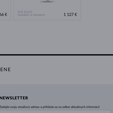
ŽLTÉ ZLATO
ŽLTÉ ZLATO
66 €
1 127 €
DIAMANT & DIAMANT
BEZ KAMEŇA
TENE
NEWSLETTER
Zadajte svoju emailovú adresu a prihláste sa na odber aktuálnych informácií
z e-shopu klenota.sk.