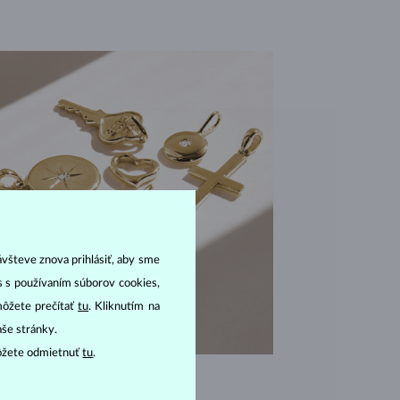
ávšteve znova prihlásiť, aby sme
as s používaním súborov cookies,
môžete prečítať
tu
. Kliknutím na
aše stránky.
ôžete odmietnuť
tu
.
VÝNIMOČNÁ KVALITA