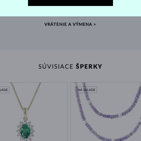
e v
Nenosené šperky môžete jednoducho vrátiť, a ak ste si
Po
vybrali prsteň, prvá úprava veľkosti je zdarma.
zdro
VRÁTENIE A VÝMENA >
SÚVISIACE
ŠPERKY
KLADE
NA SKLADE