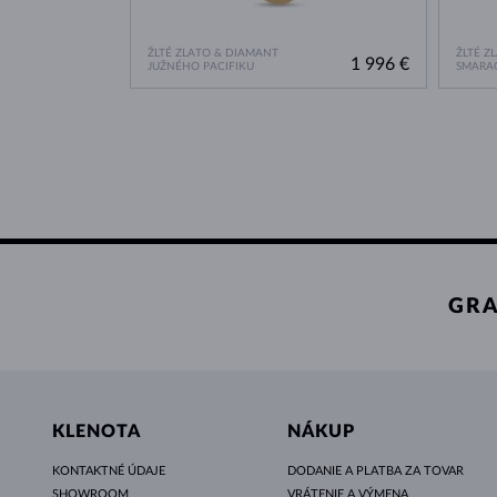
ŽLTÉ ZLATO & DIAMANT
ŽLTÉ Z
1 996 €
JUŽNÉHO PACIFIKU
SMARA
GRA
KLENOTA
NÁKUP
KONTAKTNÉ ÚDAJE
DODANIE A PLATBA ZA TOVAR
SHOWROOM
VRÁTENIE A VÝMENA