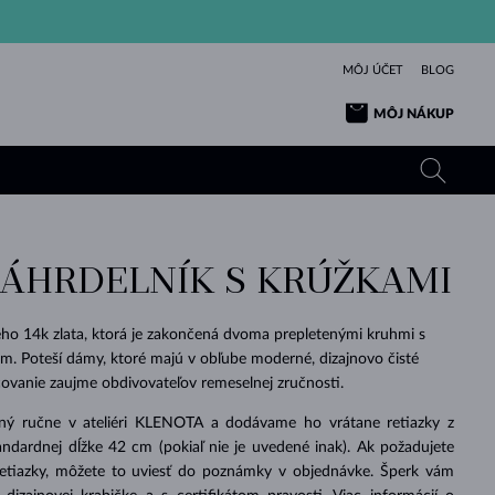
MÔJ ÚČET
BLOG
MÔJ NÁKUP
NÁHRDELNÍK S KRÚŽKAMI
ŽLTÉ ZLATO
TANZANITY
TURMALÍNY
ZAFÍRY
RUŽOVÉ ZLATO
TOPÁSY
VLTAVÍNY
SMARAGDY
ého 14k zlata, ktorá je zakončená dvoma prepletenými kruhmi s
. Poteší dámy, ktoré majú v obľube moderné, dizajnovo čisté
TURMALÍNY
MINERÁLY
VLTAVÍNY
covanie zaujme obdivovateľov remeselnej zručnosti.
VÝNIMOČNÝ
ELEGANCIA
NÁRAMKY
KOLEKCIE
PRÍVESKY
KRÁSOU
KRÁSNE
ŠPERKY
KRÁSU
LÁSKA
VLTAVÍNY
PERLOVÉ PRÍVESKY
MINERÁLY
ený ručne v ateliéri KLENOTA a dodávame ho vrátane retiazky z
PRE BÁBÄTKÁ
BIELE ZLATO
SVADOBNÉ
ndardnej dĺžke 42 cm (pokiaľ nie je uvedené inak). Ak požadujete
retiazky, môžete to uviesť do poznámky v objednávke. Šperk vám
SVADOBNÉ
ŽLTÉ ZLATO
ŽLTÉ ZLATO
POZRIEŤ
POZRIEŤ
POZRIEŤ
POZRIEŤ
POZRIEŤ
POZRIEŤ
POZRIEŤ
POZRIEŤ
POZRIEŤ
POZRIEŤ