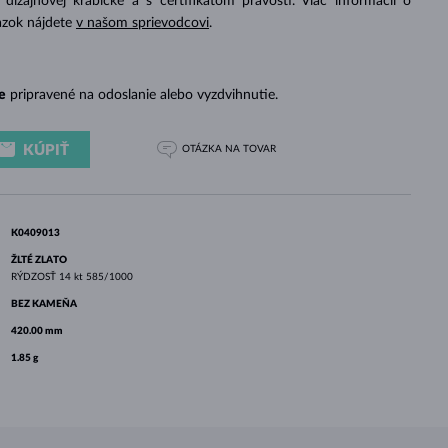
izajnovej krabičke a s certifikátom pravosti. Viac informácií o
BIELE ZLATO
RUŽOVÉ ZLATO
BIELE ZLATO
azok nájdete
v našom sprievodcovi
.
e
pripravené na odoslanie alebo vyzdvihnutie.
KÚPIŤ
OTÁZKA
NA TOVAR
K0409013
ŽLTÉ ZLATO
RÝDZOSŤ
14 kt 585/1000
BEZ KAMEŇA
420.00 mm
1.85 g