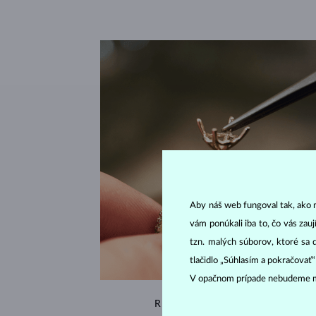
Aby náš web fungoval tak, ako m
vám ponúkali iba to, čo vás zau
tzn. malých súborov, ktoré sa 
tlačidlo „Súhlasím a pokračovať
V opačnom prípade nebudeme m
RUČNÁ VÝROBA V ČESKU