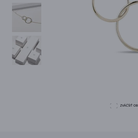
ZVÄČŠIŤ O