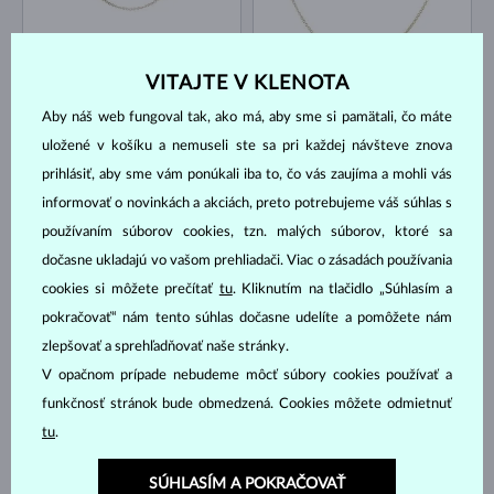
VITAJTE V KLENOTA
ŽLTÉ ZLATO
ŽLTÉ ZLATO
300 €
366 €
BEZ KAMEŇA
BEZ KAMEŇA
Aby náš web fungoval tak, ako má, aby sme si pamätali, čo máte
NA SKLADE
NA SKLADE
uložené v košíku a nemuseli ste sa pri každej návšteve znova
prihlásiť, aby sme vám ponúkali iba to, čo vás zaujíma a mohli vás
informovať o novinkách a akciách, preto potrebujeme váš súhlas s
používaním súborov cookies, tzn. malých súborov, ktoré sa
dočasne ukladajú vo vašom prehliadači. Viac o zásadách používania
cookies si môžete prečítať
tu
. Kliknutím na tlačidlo „Súhlasím a
pokračovať“ nám tento súhlas dočasne udelíte a pomôžete nám
ŽLTÉ ZLATO
ŽLTÉ ZLATO
214 €
535 €
BEZ KAMEŇA
BEZ KAMEŇA
zlepšovať a sprehľadňovať naše stránky.
NA SKLADE
NA SKLADE
V opačnom prípade nebudeme môcť súbory cookies používať a
funkčnosť stránok bude obmedzená. Cookies môžete odmietnuť
tu
.
SÚHLASÍM A POKRAČOVAŤ