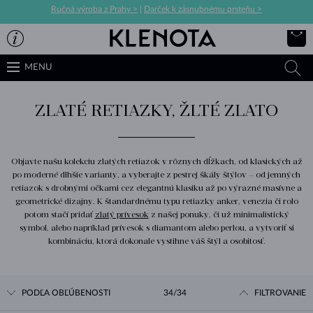
Ručná výroba z Prahy >
|
Darček k zásnubnému prsteňu >
MENU
ZLATÉ RETIAZKY, ŽLTÉ ZLATO
Objavte našu kolekciu zlatých retiazok v rôznych dĺžkach, od klasických až
po moderné dlhšie varianty, a vyberajte z pestrej škály štýlov – od jemných
retiazok s drobnými očkami cez elegantnú klasiku až po výrazné masívne a
geometrické dizajny. K štandardnému typu retiazky anker, venezia či rolo
potom stačí pridať
zlatý prívesok
z našej ponuky, či už minimalistický
symbol, alebo napríklad prívesok s diamantom alebo perlou, a vytvoriť si
kombináciu, ktorá dokonale vystihne váš štýl a osobitosť.
PODĽA OBĽÚBENOSTI
34/34
FILTROVANIE