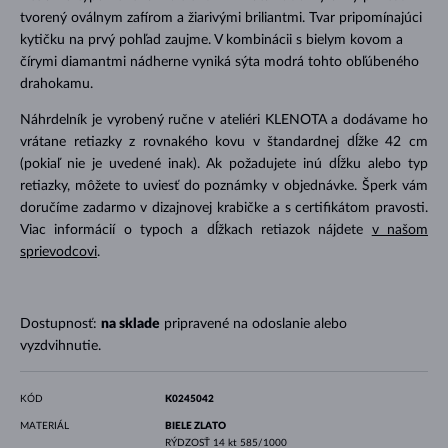
tvorený oválnym zafírom a žiarivými briliantmi. Tvar pripomínajúci
kytičku na prvý pohľad zaujme. V kombinácii s bielym kovom a
čírymi diamantmi nádherne vyniká sýta modrá tohto obľúbeného
drahokamu.
Náhrdelník je vyrobený ručne v ateliéri KLENOTA a dodávame ho
vrátane retiazky z rovnakého kovu v štandardnej dĺžke 42 cm
(pokiaľ nie je uvedené inak). Ak požadujete inú dĺžku alebo typ
retiazky, môžete to uviesť do poznámky v objednávke. Šperk vám
doručíme zadarmo v dizajnovej krabičke a s certifikátom pravosti.
Viac informácií o typoch a dĺžkach retiazok nájdete
v našom
sprievodcovi
.
Dostupnosť:
na sklade
pripravené na odoslanie alebo
vyzdvihnutie.
KÓD
K0245042
MATERIÁL
BIELE ZLATO
RÝDZOSŤ
14 kt 585/1000