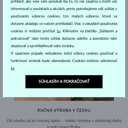
prihlásiť, aby sme vám ponúkali iba to, čo vás zaujíma a mohli vás
informovať o novinkách a akciách, preto potrebujeme váš súhlas s
používaním súborov cookies, tzn. malých súborov, ktoré sa
dočasne ukladajú vo vašom prehliadači. Viac o zásadách používania
cookies si môžete prečítať
tu
. Kliknutím na tlačidlo „Súhlasím a
pokračovať“ nám tento súhlas dočasne udelíte a pomôžete nám
zlepšovať a sprehľadňovať naše stránky.
V opačnom prípade nebudeme môcť súbory cookies používať a
funkčnosť stránok bude obmedzená. Cookies môžete odmietnuť
tu
.
SÚHLASÍM A POKRAČOVAŤ
RUČNÁ VÝROBA V ČESKU
Od návrhu až po hotový šperk – všetko tvoríme v zlatníckej dielni
v srdci starej Prahy.