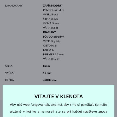
DRAHOKAMY
ZAFÍR MODRÝ
PÔVOD
prírodný
VÝBRUS
ovál
ŠÍRKA
3 mm
VÝŠKA
5 mm
VÁHA
0.3 ct
DIAMANT
PÔVOD
prírodný
VÝBRUS
guľatý
ČISTOTA
SI
FARBA
G
PRIEMER
1.3 mm
VÁHA
0.12 ct
ŠÍRKA
8 mm
VÝŠKA
17 mm
DĹŽKA
420.00 mm
VÁHA
1.60 g
VITAJTE V KLENOTA
Aby náš web fungoval tak, ako má, aby sme si pamätali, čo máte
ŠPERKY Z
ATELIÉRU KLENOTA
uložené v košíku a nemuseli ste sa pri každej návšteve znova