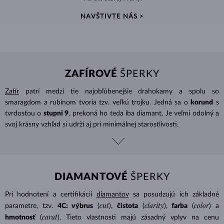
NAVŠTIVTE NÁS >
ZAFÍROVÉ
ŠPERKY
Zafír
patrí medzi tie najobľúbenejšie drahokamy a spolu so
smaragdom a rubínom tvoria tzv. veľkú trojku. Jedná sa o
korund
s
tvrdosťou o
stupni 9
, prekoná ho teda iba diamant. Je veľmi odolný a
svoj krásny vzhľad si udrží aj pri minimálnej starostlivosti.
DIAMANTOVÉ
ŠPERKY
Pri hodnotení a certifikácii
diamantov
sa posudzujú ich základné
cut
clarity
color
parametre, tzv.
4C: výbrus
(
),
čistota
(
),
farba
(
) a
carat
hmotnosť
(
). Tieto vlastnosti majú zásadný vplyv na cenu