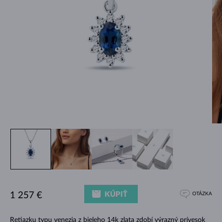
KÚPIŤ
1 257 €
OTÁZKA
Retiazku typu venezia z bieleho 14k zlata zdobí výrazný prívesok