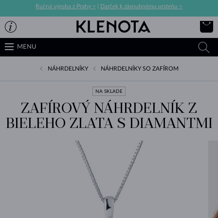
Ručná výroba z Prahy >
|
Darček k zásnubnému prsteňu >
MENU
NÁHRDELNÍKY
NÁHRDELNÍKY SO ZAFÍROM
NA SKLADE
ZAFÍROVÝ NÁHRDELNÍK Z
BIELEHO ZLATA S DIAMANTMI