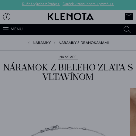
Ručná výroba z Prahy >
|
Darček k zásnubnému prsteňu >
MENU
NÁRAMKY
NÁRAMKY S DRAHOKAMAMI
NA SKLADE
NÁRAMOK Z BIELEHO ZLATA S
VLTAVÍNOM