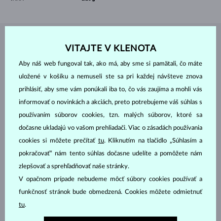
ŠPERKY Z
ATELIÉRU KLENOTA
VITAJTE V KLENOTA
Aby náš web fungoval tak, ako má, aby sme si pamätali, čo máte
uložené v košíku a nemuseli ste sa pri každej návšteve znova
prihlásiť, aby sme vám ponúkali iba to, čo vás zaujíma a mohli vás
informovať o novinkách a akciách, preto potrebujeme váš súhlas s
používaním súborov cookies, tzn. malých súborov, ktoré sa
dočasne ukladajú vo vašom prehliadači. Viac o zásadách používania
cookies si môžete prečítať
tu
. Kliknutím na tlačidlo „Súhlasím a
pokračovať“ nám tento súhlas dočasne udelíte a pomôžete nám
zlepšovať a sprehľadňovať naše stránky.
V opačnom prípade nebudeme môcť súbory cookies používať a
funkčnosť stránok bude obmedzená. Cookies môžete odmietnuť
tu
.