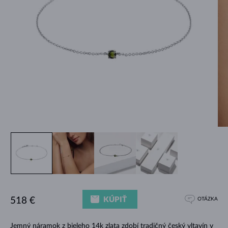
KÚPIŤ
518 €
OTÁZKA
Jemný náramok z bieleho 14k zlata zdobí tradičný český vltavín v