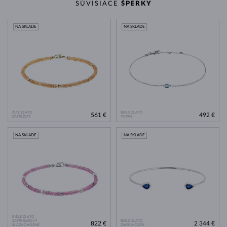
SÚVISIACE
ŠPERKY
NA SKLADE
NA SKLADE
ŽLTÉ ZLATO
BIELE ZLATO
561 €
492 €
ZAFÍR ŽLTÝ
TOPÁS
NA SKLADE
NA SKLADE
BIELE ZLATO
ZAFÍR RUŽOVÝ
BIELE ZLATO
822 €
2 344 €
SLADKOVODNÉ
ZAFÍR MODRÝ