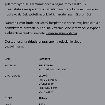
guľatom výbruse. Náramok ocenia najmä ženy s láskou k
minimalistickým šperkom a netradičným drahokamom. Skvele sa
hodí ako darček, poteší napríklad k narodeninám či promócii.
Náramok vám bude doručený bezplatne v darčekovej krabičke a s
certifikátom pravosti. 60 dní na vrátenie. Viac informácií o typoch
a dĺžkach náramkov nájdete
v našom sprievodcovi
.
Dostupnosť:
na sklade
pripravené na odoslanie alebo
vyzdvihnutie.
KÓD
K0073122
MATERIÁL
BIELE ZLATO
RÝDZOSŤ
14 kt 585/1000
DRAHOKAMY
VLTAVÍN
PÔVOD
prírodný
VÝBRUS
guľatý
PRIEMER
3.5 mm
VÁHA
0.15 ct
DĹŽKA
180 mm
VÁHA
1.10 g