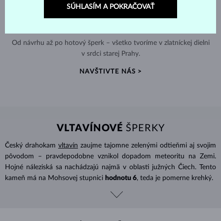
SÚHLASÍM A POKRAČOVAŤ
RUČNÁ VÝROBA V ČESKU
Od návrhu až po hotový šperk – všetko tvoríme v zlatníckej dielni
v srdci starej Prahy.
NAVŠTIVTE NÁS >
VLTAVÍNOVÉ
ŠPERKY
Český drahokam
vltavín
zaujme tajomne zelenými odtieňmi aj svojim
pôvodom – pravdepodobne vznikol dopadom meteoritu na Zemi.
Hojné náleziská sa nachádzajú najmä v oblasti južných Čiech. Tento
kameň má na Mohsovej stupnici
hodnotu 6
, teda je pomerne krehký.