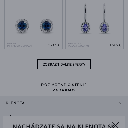
BIELE ZLATO
BIELE ZLATO
2 605 €
1 909 €
ZAFÍR MODRÝ & DIAMANT
TANZANIT & DIAMANT
ZOBRAZIŤ ĎALŠIE ŠPERKY
DOŽIVOTNÉ ČISTENIE
ZADARMO
KLENOTA
KONTAKTNÉ ÚDAJE
NÁKUP
SHOWROOM
NACHÁDZATE SA NA KLENOTA.SK