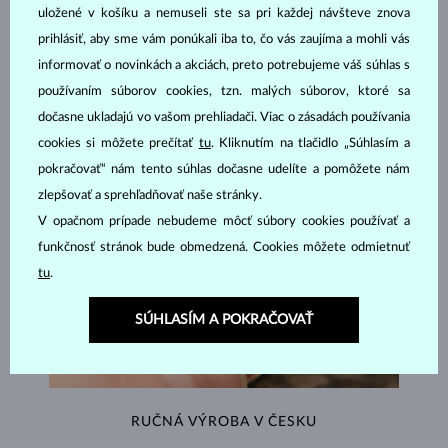
ŠPERKY Z
ATELIÉRU KLENOTA
uložené v košíku a nemuseli ste sa pri každej návšteve znova
prihlásiť, aby sme vám ponúkali iba to, čo vás zaujíma a mohli vás
informovať o novinkách a akciách, preto potrebujeme váš súhlas s
používaním súborov cookies, tzn. malých súborov, ktoré sa
dočasne ukladajú vo vašom prehliadači. Viac o zásadách používania
cookies si môžete prečítať
tu
. Kliknutím na tlačidlo „Súhlasím a
pokračovať“ nám tento súhlas dočasne udelíte a pomôžete nám
zlepšovať a sprehľadňovať naše stránky.
V opačnom prípade nebudeme môcť súbory cookies používať a
funkčnosť stránok bude obmedzená. Cookies môžete odmietnuť
tu
.
SÚHLASÍM A POKRAČOVAŤ
RUČNÁ VÝROBA V ČESKU