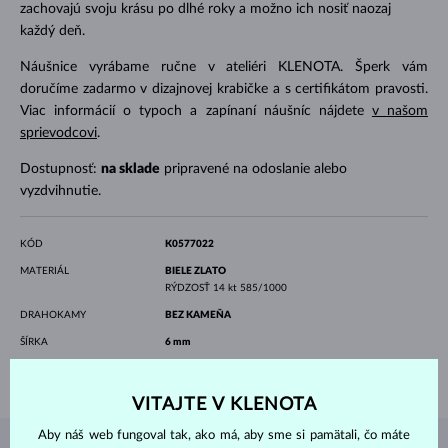
zachovajú svoju krásu po dlhé roky a možno ich nosiť naozaj
každý deň.
Náušnice vyrábame ručne v ateliéri KLENOTA. Šperk vám
doručíme zadarmo v dizajnovej krabičke a s certifikátom pravosti.
Viac informácií o typoch a zapínaní náušníc nájdete
v našom
sprievodcovi
.
Dostupnosť:
na sklade
pripravené na odoslanie alebo
vyzdvihnutie.
KÓD
K0577022
MATERIÁL
BIELE ZLATO
RÝDZOSŤ
14 kt 585/1000
DRAHOKAMY
BEZ KAMEŇA
ŠÍRKA
6 mm
VÁHA
1.45 g
VITAJTE V KLENOTA
Aby náš web fungoval tak, ako má, aby sme si pamätali, čo máte