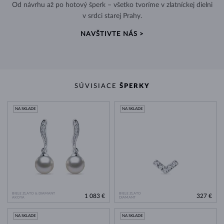
Od návrhu až po hotový šperk – všetko tvoríme v zlatníckej dielni
v srdci starej Prahy.
NAVŠTIVTE NÁS >
SÚVISIACE
ŠPERKY
NA SKLADE
NA SKLADE
BIELE ZLATO & DIAMANT
BIELE ZLATO
1 083 €
327 €
AKOYA
DIAMANT
NA SKLADE
NA SKLADE