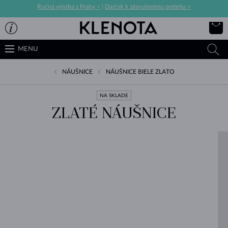
Ručná výroba z Prahy >
|
Darček k zásnubnému prsteňu >
MENU
NÁUŠNICE
NÁUŠNICE BIELE ZLATO
NA SKLADE
ZLATÉ NÁUŠNICE