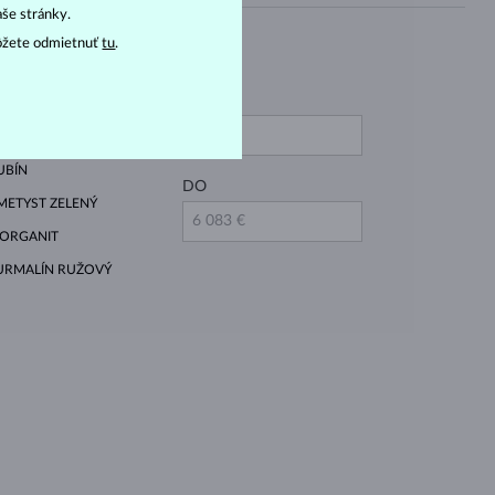
aše stránky.
Cena
ôžete odmietnuť
tu
.
OD
IAMANT ČIERNY
IAMANT ZELENÝ
UBÍN
DO
METYST ZELENÝ
ORGANIT
URMALÍN RUŽOVÝ