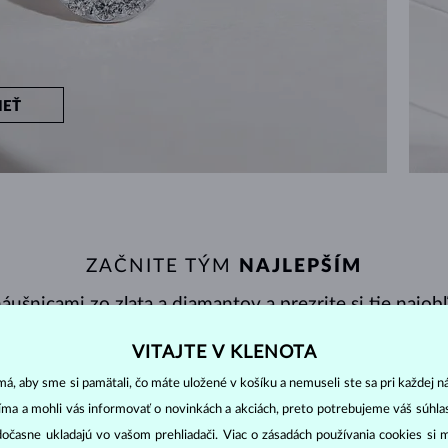
IEŤ
ZAČNITE TÝM
NAJLEPŠÍM
ušnicami zo zlata a diamantov a prezrite si tie najob
náušnice.
VITAJTE V KLENOTA
á, aby sme si pamätali, čo máte uložené v košíku a nemuseli ste sa pri každej n
jíma a mohli vás informovať o novinkách a akciách, preto potrebujeme váš súhl
NY
ZOBRAZENÉ
36/304
dočasne ukladajú vo vašom prehliadači. Viac o zásadách používania cookies si 