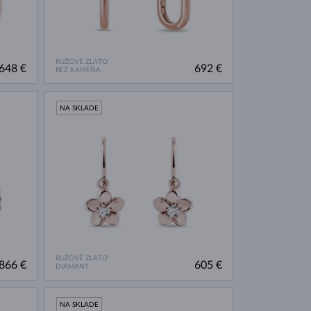
RUŽOVÉ ZLATO
648 €
692 €
BEZ KAMEŇA
NA SKLADE
RUŽOVÉ ZLATO
866 €
605 €
DIAMANT
NA SKLADE