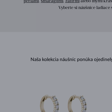
perlami
,
smaragdmi
,
zafírmi
alebo inými krá
Vyberte si náušnice ladiac
Naša kolekcia náušníc ponúka ojedinel