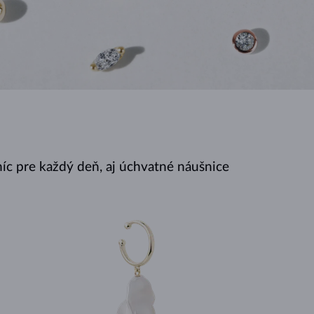
BIELE ZLATO
RUŽOVÉ ZLATO
BIELE ZLATO
íc pre každý deň, aj úchvatné náušnice