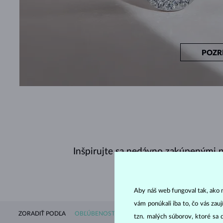
POZR
Inšpirujte sa nedávno zakúpenými ná
Aby náš web fungoval tak, ako m
vám ponúkali iba to, čo vás zau
ZORADIŤ PODĽA
OBĽÚBENOSTI
DOSTUPNOSTI
NOVINIEK
CE
tzn. malých súborov, ktoré sa 