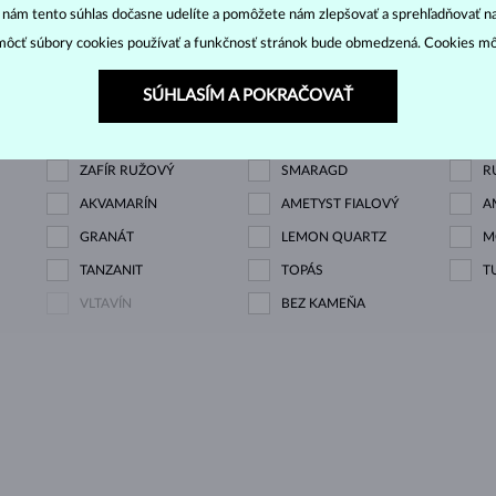
“ nám tento súhlas dočasne udelíte a pomôžete nám zlepšovať a sprehľadňovať n
ôcť súbory cookies používať a funkčnosť stránok bude obmedzená. Cookies m
SÚHLASÍM A POKRAČOVAŤ
DIAMANT
DIAMANT LAB GROWN
D
GNE
DIAMANT MODRÝ
DIAMANT ŽLTÝ
D
ZAFÍR RUŽOVÝ
SMARAGD
R
AKVAMARÍN
AMETYST FIALOVÝ
A
GRANÁT
LEMON QUARTZ
M
TANZANIT
TOPÁS
T
VLTAVÍN
BEZ KAMEŇA
U