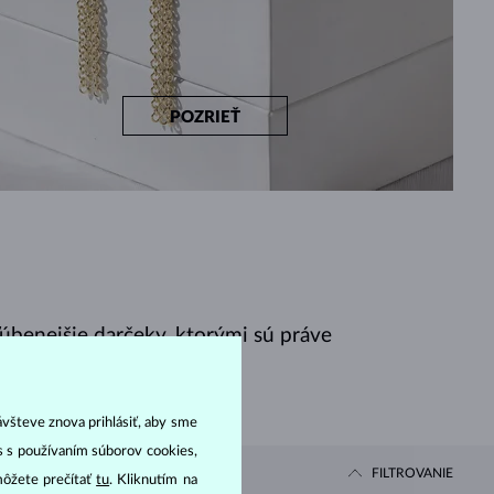
POZRIEŤ
ľúbenejšie darčeky, ktorými sú práve
ávšteve znova prihlásiť, aby sme
as s používaním súborov cookies,
FILTROVANIE
môžete prečítať
tu
. Kliknutím na