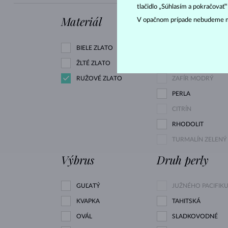
tlačidlo „Súhlasím a pokračovať
Materiál
Drahokam
V opačnom prípade nebudeme m
BIELE ZLATO
ZIRKÓNIE
ŽLTÉ ZLATO
DIAMANT CHAMPA
RUŽOVÉ ZLATO
ZAFÍR MODRÝ
PERLA
CITRÍN
RHODOLIT
TURMALÍN ZELENÝ
Výbrus
Druh perly
GUĽATÝ
JUŽNÉHO PACIFIK
KVAPKA
TAHITSKÁ
OVÁL
SLADKOVODNÉ