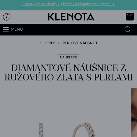
Ručná výroba z Prahy >
|
Darček k zásnubnému prsteňu >
MENU
PERLY
PERLOVÉ NÁUŠNICE
NA SKLADE
DIAMANTOVÉ NÁUŠNICE Z
RUŽOVÉHO ZLATA S PERLAMI