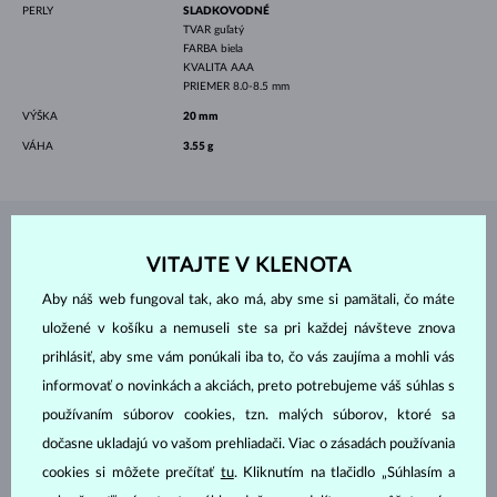
PERLY
SLADKOVODNÉ
TVAR
guľatý
FARBA
biela
KVALITA
AAA
PRIEMER
8.0-8.5 mm
VÝŠKA
20 mm
VÁHA
3.55 g
ŠPERKY Z
ATELIÉRU KLENOTA
VITAJTE V KLENOTA
Aby náš web fungoval tak, ako má, aby sme si pamätali, čo máte
uložené v košíku a nemuseli ste sa pri každej návšteve znova
prihlásiť, aby sme vám ponúkali iba to, čo vás zaujíma a mohli vás
informovať o novinkách a akciách, preto potrebujeme váš súhlas s
používaním súborov cookies, tzn. malých súborov, ktoré sa
dočasne ukladajú vo vašom prehliadači. Viac o zásadách používania
cookies si môžete prečítať
tu
. Kliknutím na tlačidlo „Súhlasím a