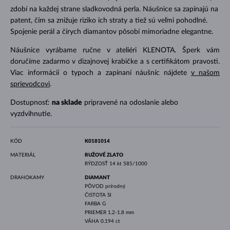
zdobí na každej strane sladkovodná perla. Náušnice sa zapínajú na
patent, čím sa znižuje riziko ich straty a tiež sú veľmi pohodlné.
Spojenie perál a čírych diamantov pôsobí mimoriadne elegantne.
Náušnice vyrábame ručne v ateliéri KLENOTA. Šperk vám
doručíme zadarmo v dizajnovej krabičke a s certifikátom pravosti.
Viac informácií o typoch a zapínaní náušníc nájdete
v našom
sprievodcovi
.
Dostupnosť:
na sklade
pripravené na odoslanie alebo
vyzdvihnutie.
KÓD
K0181014
MATERIÁL
RUŽOVÉ ZLATO
RÝDZOSŤ
14 kt 585/1000
DRAHOKAMY
DIAMANT
PÔVOD
prírodný
ČISTOTA
SI
FARBA
G
PRIEMER
1.2-1.8 mm
VÁHA
0.194 ct