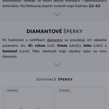
drahokamov. Vznikajú vo vnútri lastúry morských i sladkovodných
lastúrnikov. Na Mohsovej stupnici tvrdosti majú hodnotu
2,5–4,5
.
DIAMANTOVÉ
ŠPERKY
Pri hodnotení a certifikácii
diamantov
sa posudzujú ich základné
cut
clarity
color
parametre, tzv.
4C: výbrus
(
),
čistota
(
),
farba
(
) a
carat
hmotnosť
(
). Tieto vlastnosti majú zásadný vplyv na cenu
diamantu.
SÚVISIACE
ŠPERKY
NA SKLADE
NA SKLADE