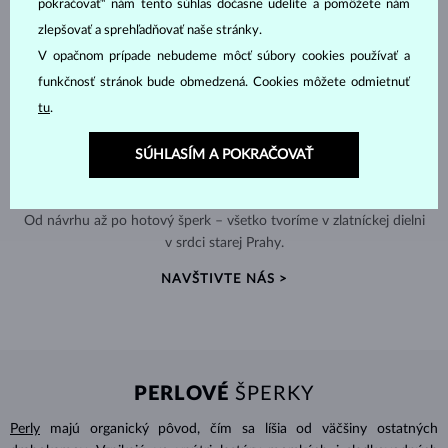
pokračovať“ nám tento súhlas dočasne udelíte a pomôžete nám
zlepšovať a sprehľadňovať naše stránky.
V opačnom prípade nebudeme môcť súbory cookies používať a
funkčnosť stránok bude obmedzená. Cookies môžete odmietnuť
tu
.
SÚHLASÍM A POKRAČOVAŤ
RUČNÁ VÝROBA V ČESKU
Od návrhu až po hotový šperk – všetko tvoríme v zlatníckej dielni
v srdci starej Prahy.
NAVŠTIVTE NÁS >
PERLOVÉ
ŠPERKY
Perly
majú organický pôvod, čím sa líšia od väčšiny ostatných