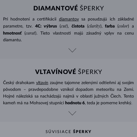
DIAMANTOVÉ
ŠPERKY
Pri hodnotení a certifikácii
diamantov
sa posudzujú ich základné
cut
clarity
color
parametre, tzv.
4C: výbrus
(
),
čistota
(
),
farba
(
) a
carat
hmotnosť
(
). Tieto vlastnosti majú zásadný vplyv na cenu
diamantu.
VLTAVÍNOVÉ
ŠPERKY
Český drahokam
vltavín
zaujme tajomne zelenými odtieňmi aj svojim
pôvodom – pravdepodobne vznikol dopadom meteoritu na Zemi.
Hojné náleziská sa nachádzajú najmä v oblasti južných Čiech. Tento
kameň má na Mohsovej stupnici
hodnotu 6
, teda je pomerne krehký.
SÚVISIACE
ŠPERKY