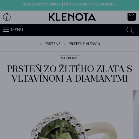
Ručná výroba z Prahy >
|
Darček k zásnubnému prsteňu >
MENU
PRSTENE
PRSTENE VLTAVÍN
NA SKLADE
PRSTEŇ ZO ŽLTÉHO ZLATA S
VLTAVÍNOM A DIAMANTMI