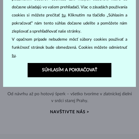
dočasne ukladajú vo vašom prehliadači. Viac o zásadách používania
cookies si môžete prečítať
tu
. Kliknutím na tlačidlo „Súhlasím a
pokračovať“ nám tento súhlas dočasne udelíte a pomôžete nám
zlepšovať a sprehľadňovať naše stránky.
V opačnom prípade nebudeme môcť súbory cookies používať a
funkčnosť stránok bude obmedzená. Cookies môžete odmietnuť
tu
.
SÚHLASÍM A POKRAČOVAŤ
RUČNÁ VÝROBA V ČESKU
Od návrhu až po hotový šperk – všetko tvoríme v zlatníckej dielni
v srdci starej Prahy.
NAVŠTIVTE NÁS >