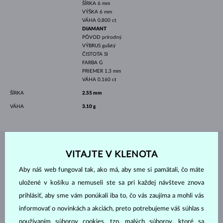
ŠÍRKA
6 mm
VÝŠKA
6 mm
VÁHA
0.800 ct
DIAMANT
PÔVOD
prírodný
VÝBRUS
guľatý
ČISTOTA
SI
FARBA
G
PRIEMER
1.3 mm
VÁHA
0.160 ct
ŠÍRKA
2.55 mm
VÁHA
3.10 g
ŠPERKY Z
ATELIÉRU KLENOTA
VITAJTE V KLENOTA
Aby náš web fungoval tak, ako má, aby sme si pamätali, čo máte
uložené v košíku a nemuseli ste sa pri každej návšteve znova
prihlásiť, aby sme vám ponúkali iba to, čo vás zaujíma a mohli vás
informovať o novinkách a akciách, preto potrebujeme váš súhlas s
používaním súborov cookies, tzn. malých súborov, ktoré sa