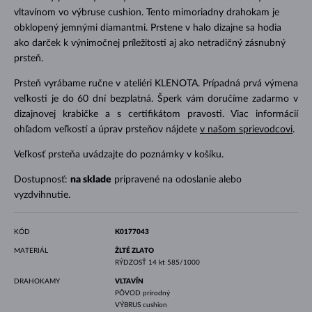
vltavínom vo výbruse cushion. Tento mimoriadny drahokam je
obklopený jemnými diamantmi. Prstene v halo dizajne sa hodia
ako darček k výnimočnej príležitosti aj ako netradičný zásnubný
prsteň.
Prsteň vyrábame ručne v ateliéri KLENOTA. Prípadná prvá výmena
veľkosti je do 60 dní bezplatná. Šperk vám doručíme zadarmo v
dizajnovej krabičke a s certifikátom pravosti. Viac informácií
ohľadom veľkostí a úprav prsteňov nájdete
v našom sprievodcovi
.
Veľkosť prsteňa uvádzajte do poznámky v košíku.
Dostupnosť:
na sklade
pripravené na odoslanie alebo
vyzdvihnutie.
KÓD
K0177043
MATERIÁL
ŽLTÉ ZLATO
RÝDZOSŤ
14 kt 585/1000
DRAHOKAMY
VLTAVÍN
PÔVOD
prírodný
VÝBRUS
cushion