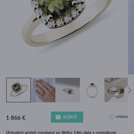
KÚPIŤ
1 866 €
OTÁZKA
Úchvatný prsteň vyrobený zo žltého 14kt zlata s centrálnym