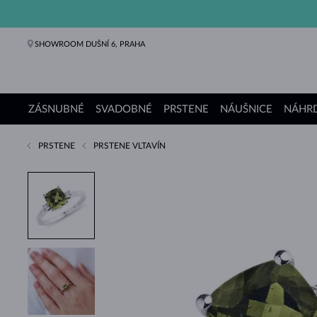
SHOWROOM DUŠNÍ 6, PRAHA
ZÁSNUBNÉ
SVADOBNÉ
PRSTENE
NÁUŠNICE
NÁHRD
PRSTENE
PRSTENE VLTAVÍN
Zásnubné prstene
Svadobné obrúčky
Prstene
Náušnice
Náhrdelníky
Náramky
Perly
Šperky
Darčeky
Kolekcie KLENOTA