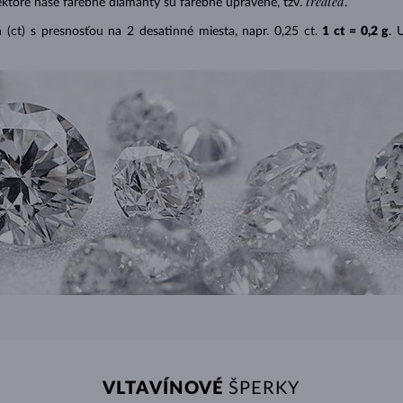
treated
ektoré naše farebné diamanty sú farebne upravené, tzv.
.
(ct) s presnosťou na 2 desatinné miesta, napr. 0,25 ct.
1 ct = 0,2 g
. 
VLTAVÍNOVÉ
ŠPERKY