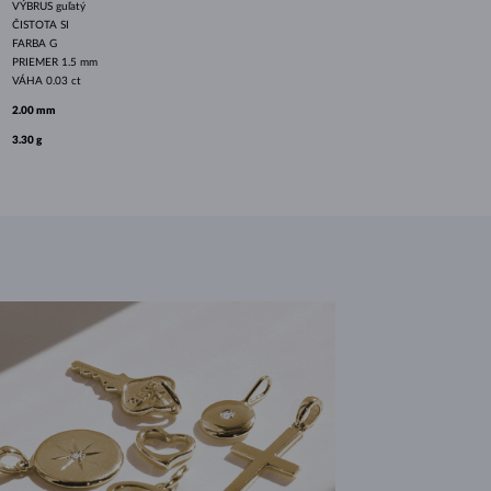
VÝBRUS
guľatý
ČISTOTA
SI
FARBA
G
PRIEMER
1.5 mm
VÁHA
0.03 ct
2.00 mm
3.30 g