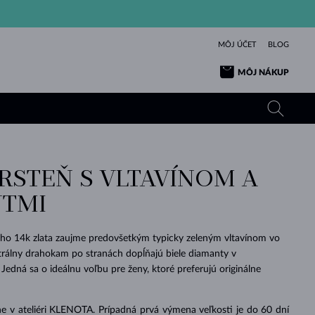
MÔJ ÚČET
BLOG
MÔJ NÁKUP
PRSTEŇ S VLTAVÍNOM A
ŽLTÉ ZLATO
TANZANITY
TURMALÍNY
ZAFÍRY
TMI
RUŽOVÉ ZLATO
TOPÁSY
VLTAVÍNY
SMARAGDY
TURMALÍNY
MINERÁLY
VLTAVÍNY
leho 14k zlata zaujme predovšetkým typicky zeleným vltavínom vo
VÝNIMOČNÝ
ELEGANCIA
NÁRAMKY
KOLEKCIE
PRÍVESKY
KRÁSOU
KRÁSNE
ŠPERKY
KRÁSU
LÁSKA
trálny drahokam po stranách dopĺňajú biele diamanty v
VLTAVÍNY
PERLOVÉ PRÍVESKY
MINERÁLY
Jedná sa o ideálnu voľbu pre ženy, ktoré preferujú originálne
PRE BÁBÄTKÁ
BIELE ZLATO
SVADOBNÉ
SVADOBNÉ
ŽLTÉ ZLATO
ŽLTÉ ZLATO
POZRIEŤ
POZRIEŤ
POZRIEŤ
POZRIEŤ
POZRIEŤ
POZRIEŤ
POZRIEŤ
POZRIEŤ
POZRIEŤ
POZRIEŤ
e v ateliéri KLENOTA. Prípadná prvá výmena veľkosti je do 60 dní