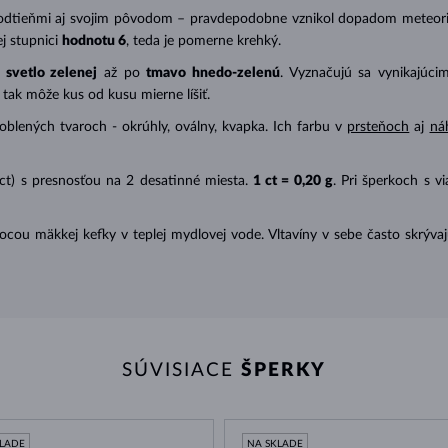
dtieňmi aj svojim pôvodom – pravdepodobne vznikol dopadom meteorit
j stupnici
hodnotu 6
, teda je pomerne krehký.
d
svetlo zelenej
až po
tmavo hnedo-zelenú
. Vyznačujú sa vynikajúc
tak môže kus od kusu mierne líšiť.
aoblených tvaroch - okrúhly, oválny, kvapka. Ich farbu v
prsteňoch
aj
ná
(ct) s presnosťou na 2 desatinné miesta.
1 ct = 0,20 g
. Pri šperkoch s v
ocou mäkkej kefky v teplej mydlovej vode. Vltavíny v sebe často skrývaj
SÚVISIACE
ŠPERKY
KLADE
NA SKLADE