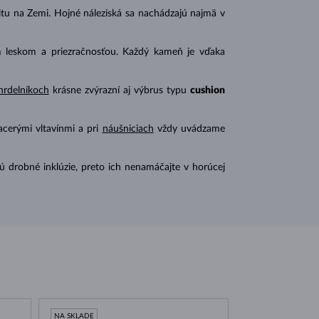
u na Zemi. Hojné náleziská sa nachádzajú najmä v
im leskom a priezračnosťou. Každý kameň je vďaka
hrdelníkoch
krásne zvýrazní aj výbrus typu
cushion
iacerými vltavínmi a pri
náušniciach
vždy uvádzame
ú drobné inklúzie, preto ich nenamáčajte v horúcej
NA SKLADE
NA SKLADE