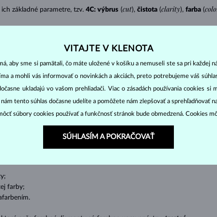
cut
clarity
colo
ich základné parametre, tzv.
4C: výbrus
(
),
čistota
(
),
farba
(
o oslnivý lesk. Najobľúbenejší je výbrus guľatý, tzv.
briliant
. Diamanty
cess (štvorboký alebo trojboký výbrus s ostrými rohmi, populárny najmä u
z
VITAJTE V KLENOTA
ženie tzv. inkluzií čiže vnútorných nedokonalostí diamantu:
á, aby sme si pamätali, čo máte uložené v košíku a nemuseli ste sa pri každej n
jíma a mohli vás informovať o novinkách a akciách, preto potrebujeme váš súhl
s absolútnou transparentnosťou bez inklúzií,
dočasne ukladajú vo vašom prehliadači. Viac o zásadách používania cookies si 
cluded) – diamanty s veľmi malými inklúziami,
“ nám tento súhlas dočasne udelíte a pomôžete nám zlepšovať a sprehľadňovať n
– diamanty s malými inklúziami,
ôcť súbory cookies používať a funkčnosť stránok bude obmedzená. Cookies m
nty s inklúziami identifikovateľnými lupou,
ike tiež P – diamanty so strednými až väčšími inklúziami viditeľnými aj v
SÚHLASÍM A POKRAČOVAŤ
 hodnotí podľa medzinárodnej stupnice:
y;
j farby;
afarbením.