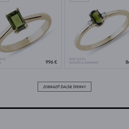
LATO
ŽLTÉ ZLATO
996 €
8
N
VLTAVÍN & DIAMANT
ZOBRAZIŤ ĎALŠIE ŠPERKY