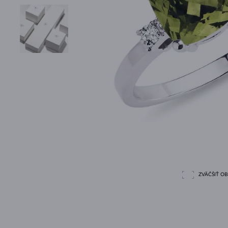
ZVÄČŠIŤ O