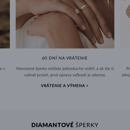
60 DNÍ NA VRÁTENIE
e v
Nenosené šperky môžete jednoducho vrátiť, a ak ste si
Po
vybrali prsteň, prvá úprava veľkosti je zdarma.
zdro
VRÁTENIE A VÝMENA >
DIAMANTOVÉ
ŠPERKY