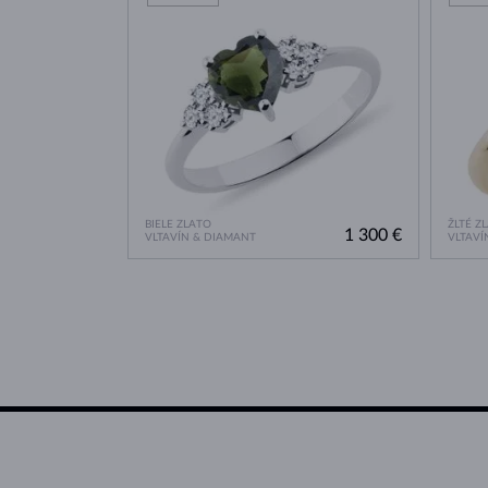
BIELE ZLATO
ŽLTÉ Z
1 300 €
VLTAVÍN & DIAMANT
VLTAVÍ