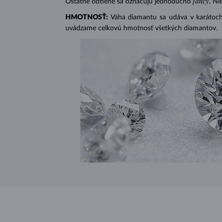
fancy
Ostatné odtiene sa označujú jednoducho
. Ni
HMOTNOSŤ:
Váha diamantu sa udáva v karátoch 
uvádzame celkovú hmotnosť všetkých diamantov.