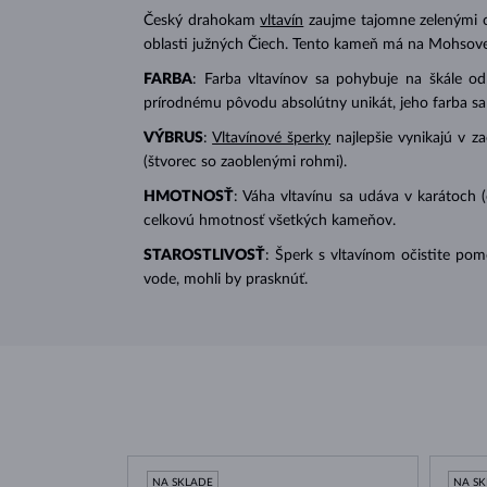
Český drahokam
vltavín
zaujme tajomne zelenými o
oblasti južných Čiech. Tento kameň má na Mohsove
FARBA
: Farba vltavínov sa pohybuje na škále o
prírodnému pôvodu absolútny unikát, jeho farba sa 
VÝBRUS
:
Vltavínové šperky
najlepšie vynikajú v z
(štvorec so zaoblenými rohmi).
HMOTNOSŤ
: Váha vltavínu sa udáva v karátoch 
celkovú hmotnosť všetkých kameňov.
STAROSTLIVOSŤ
: Šperk s vltavínom očistite pom
vode, mohli by prasknúť.
NA SKLADE
NA S