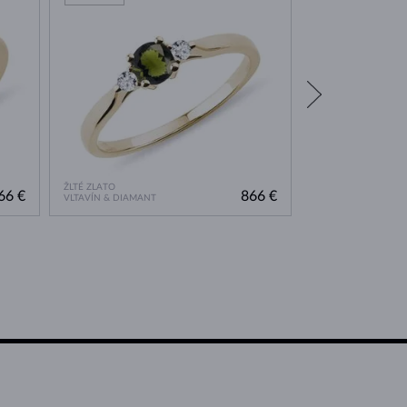
ŽLTÉ ZLATO
ŽLTÉ ZLATO
66 €
866 €
VLTAVÍN & DIAMANT
VLTAVÍN & DIAMAN