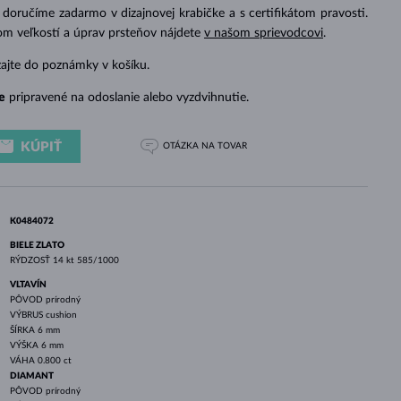
BIELE ZLATO
RUŽOVÉ ZLATO
BIELE ZLATO
doručíme zadarmo v dizajnovej krabičke a s certifikátom pravosti.
om veľkostí a úprav prsteňov nájdete
v našom sprievodcovi
.
zajte do poznámky v košíku.
e
pripravené na odoslanie alebo vyzdvihnutie.
KÚPIŤ
OTÁZKA
NA TOVAR
K0484072
BIELE ZLATO
RÝDZOSŤ
14 kt 585/1000
VLTAVÍN
PÔVOD
prírodný
VÝBRUS
cushion
ŠÍRKA
6 mm
VÝŠKA
6 mm
VÁHA
0.800 ct
DIAMANT
PÔVOD
prírodný