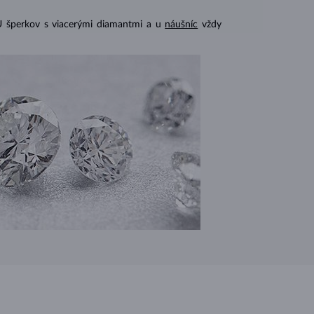
U šperkov s viacerými diamantmi a u
náušníc
vždy