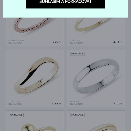
SÚHLASÍM A POKRAČOVAŤ
RUŽOVÉ ZLATO
ŽLTÉ ZLATO
779 €
431 €
BEZ KAMEŇA
BEZ KAMEŇA
NA SKLADE
ŽLTÉ ZLATO
BIELE ZLATO
822 €
953 €
BEZ KAMEŇA
BEZ KAMEŇA
NA SKLADE
NA SKLADE