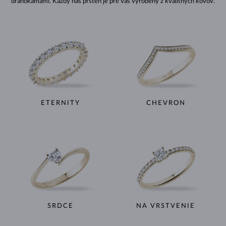
drahokamami. Každý náš prsteň je pre vás vyrobený z kvalitných kovov.
ETERNITY
CHEVRON
SRDCE
NA VRSTVENIE