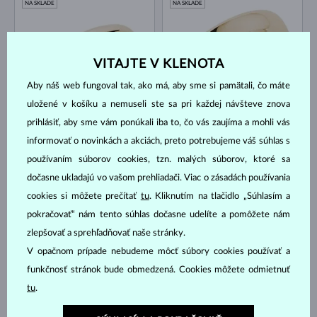
NA SKLADE
NA SKLADE
VITAJTE V KLENOTA
Aby náš web fungoval tak, ako má, aby sme si pamätali, čo máte
uložené v košíku a nemuseli ste sa pri každej návšteve znova
ŽLTÉ ZLATO
ŽLTÉ ZLATO
prihlásiť, aby sme vám ponúkali iba to, čo vás zaujíma a mohli vás
500 €
1 648 €
BEZ KAMEŇA
BEZ KAMEŇA
informovať o novinkách a akciách, preto potrebujeme váš súhlas s
NA SKLADE
NA SKLADE
používaním súborov cookies, tzn. malých súborov, ktoré sa
dočasne ukladajú vo vašom prehliadači. Viac o zásadách používania
cookies si môžete prečítať
tu
. Kliknutím na tlačidlo „Súhlasím a
pokračovať“ nám tento súhlas dočasne udelíte a pomôžete nám
zlepšovať a sprehľadňovať naše stránky.
V opačnom prípade nebudeme môcť súbory cookies používať a
RUŽOVÉ ZLATO
ŽLTÉ ZLATO
funkčnosť stránok bude obmedzená. Cookies môžete odmietnuť
500 €
474 €
BEZ KAMEŇA
BEZ KAMEŇA
tu
.
NA SKLADE
NA SKLADE