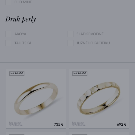
OLD MINE
Druh perly
AKOYA
SLADKOVODNÉ
TAHITSKÁ
JUŽNÉHO PACIFIKU
NA SKLADE
NA SKLADE
ŽLTÉ ZLATO
ŽLTÉ ZLATO
735 €
692 €
BEZ KAMEŇA
BEZ KAMEŇA