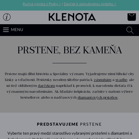
Ručná výroba z Prahy >
|
Darček k zásnubnému prsteňu >
MENU
PRSTENE, BEZ KAMEŇA
Prstene majú dlhú históriu a špeciálny význam. Vyjadrujeme nimi hlboké city
lásky a vďačnosti. Prstienky neodmysliteľne patria k
zásnubám
a
svadbe
, ale
sú tiež obľúbeným
darčekom
napríklad k promócii, k narodeniu dieťaťa či k
významným narodeninám. Ak hľadáte inšpiráciu, začnite v našom výbere
bestsellerov alebo u nadčasových
diamantových prsteňov
.
PREDSTAVUJEME
PRSTENE
Vyberte ten pravý medzi starostlivo vybranými prsteňmi s diamantmi a