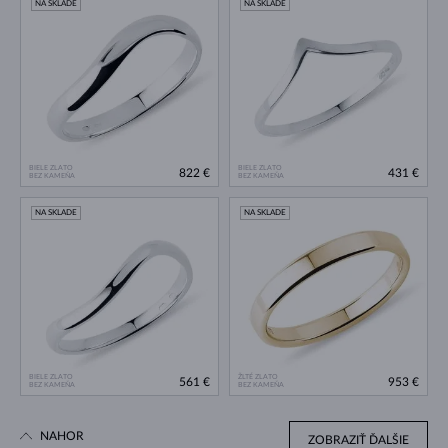
NA SKLADE
NA SKLADE
BIELE ZLATO
BIELE ZLATO
822 €
431 €
BEZ KAMEŇA
BEZ KAMEŇA
NA SKLADE
NA SKLADE
BIELE ZLATO
ŽLTÉ ZLATO
561 €
953 €
BEZ KAMEŇA
BEZ KAMEŇA
NAHOR
ZOBRAZIŤ ĎALŠIE