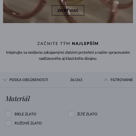
ZISTIŤ VIAC
ZAČNITE TÝM
NAJLEPŠÍM
Inšpirujte sa nedávno zakúpenými zlatými prsteňmi a naším spracovaním
nadčasového aj klasického dizajnu.
PODĽA OBĽÚBENOSTI
36/263
FILTROVANIE
Materiál
BIELE ZLATO
ŽLTÉ ZLATO
RUŽOVÉ ZLATO