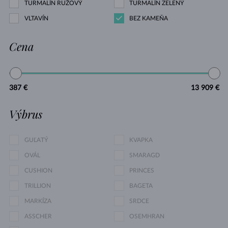
TURMALÍN RUŽOVÝ
TURMALÍN ZELENÝ
VLTAVÍN
BEZ KAMEŇA
Cena
387 €
13 909 €
Výbrus
GUĽATÝ
KVAPKA
OVÁL
SMARAGD
CUSHION
PRINCES
TRILLION
BAGETA
MARKÍZA
SRDCE
ASSCHER
OSEMHRAN