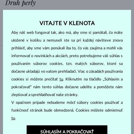
Druh perly
AKOYA
SLADKOVODNÉ
VITAJTE V KLENOTA
TAHITSKÁ
JUŽNÉHO PACIFIKU
Aby náš web fungoval tak, ako má, aby sme si pamätali, čo máte
uložené v košíku a nemuseli ste sa pri každej návšteve znova
prihlásiť, aby sme vám ponúkali iba to, čo vás zaujíma a mohli vás
informovať o novinkách a akciách, preto potrebujeme váš súhlas s
NA SKLADE
NA SKLADE
používaním súborov cookies, tzn. malých súborov, ktoré sa
dočasne ukladajú vo vašom prehliadači. Viac o zásadách používania
cookies si môžete prečítať
tu
. Kliknutím na tlačidlo „Súhlasím a
pokračovať“ nám tento súhlas dočasne udelíte a pomôžete nám
zlepšovať a sprehľadňovať naše stránky.
V opačnom prípade nebudeme môcť súbory cookies používať a
BIELE ZLATO
BIELE ZLATO
1 040 €
909 €
AKVAMARÍN & DIAMANT
AKVAMARÍN & DIAMANT
funkčnosť stránok bude obmedzená. Cookies môžete odmietnuť
tu
.
NA SKLADE
NA SKLADE
SÚHLASÍM A POKRAČOVAŤ