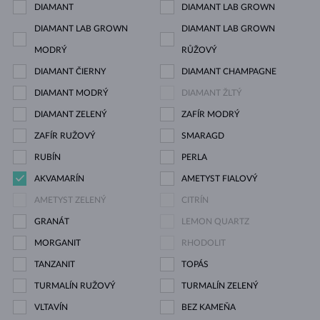
DIAMANT
DIAMANT LAB GROWN
DIAMANT LAB GROWN
DIAMANT LAB GROWN
MODRÝ
RŮŽOVÝ
DIAMANT ČIERNY
DIAMANT CHAMPAGNE
DIAMANT MODRÝ
DIAMANT ŽLTÝ
DIAMANT ZELENÝ
ZAFÍR MODRÝ
ZAFÍR RUŽOVÝ
SMARAGD
RUBÍN
PERLA
AKVAMARÍN
AMETYST FIALOVÝ
AMETYST ZELENÝ
CITRÍN
GRANÁT
LEMON QUARTZ
MORGANIT
RHODOLIT
TANZANIT
TOPÁS
TURMALÍN RUŽOVÝ
TURMALÍN ZELENÝ
VLTAVÍN
BEZ KAMEŇA