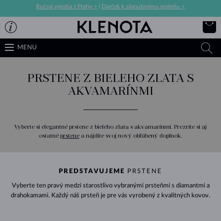
Ručná výroba z Prahy >
|
Darček k zásnubnému prsteňu >
MENU
PRSTENE Z BIELEHO ZLATA S
AKVAMARÍNMI
Vyberte si elegantné prstene z bieleho zlata s akvamarínmi. Prezrite si aj
ostatné
prstene
a nájdite svoj nový obľúbený doplnok.
PREDSTAVUJEME
PRSTENE
Vyberte ten pravý medzi starostlivo vybranými prsteňmi s diamantmi a
drahokamami. Každý náš prsteň je pre vás vyrobený z kvalitných kovov.