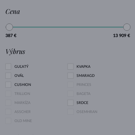
Cena
387 €
13 909 €
Výbrus
GUĽATÝ
KVAPKA
OVÁL
SMARAGD
CUSHION
PRINCES
TRILLION
BAGETA
MARKÍZA
SRDCE
ASSCHER
OSEMHRAN
OLD MINE