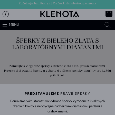
Ručná výroba z Prahy >
|
Darček k zásnubnému prsteňu >
MENU
ŠPERKY Z BIELEHO ZLATA S
LABORATÓRNYMI DIAMANTMI
Zamilujte si elegantné šperky z bieleho zlata s lab-grown diamantmi.
Prezrite si aj ostatné
šperky
a vyberte si z širokej ponuky dizajnov pre každú
príležitosť.
PREDSTAVUJEME
PRAVÉ ŠPERKY
Ponúkame vám starostlivo vybrané šperky vyrobené z kvalitných
drahých kovov s neobyčajne nádhernými diamantmi, perlami a
drahokamami.