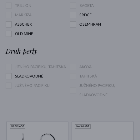
TRILLION
BAGETA
MARKÍZA
SRDCE
ASSCHER
OSEMHRAN
OLD MINE
Druh perly
JIŽNÍHO PACIFIKU, TAHITSKÁ
AKOYA
SLADKOVODNÉ
TAHITSKÁ
JUŽNÉHO PACIFIKU
JUŽNÉHO PACIFIKU,
SLADKOVODNÉ
NA SKLADE
NA SKLADE