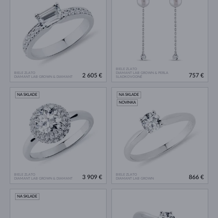
BIELE ZLATO
BIELE ZLATO
DIAMANT LAB GROWN & PERLA
2 605 €
757 €
DIAMANT LAB GROWN & DIAMANT
SLADKOVODNÉ
NA SKLADE
NA SKLADE
NOVINKA
BIELE ZLATO
BIELE ZLATO
3 909 €
866 €
DIAMANT LAB GROWN & DIAMANT
DIAMANT LAB GROWN
NA SKLADE