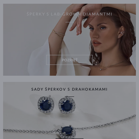
ŠPERKY S LAB-GROWN DIAMANTMI
POZRIEŤ
SADY ŠPERKOV S DRAHOKAMAMI