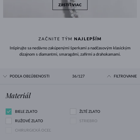
ZJISTIŤ VIAC
ZAČNITE TÝM
NAJLEPŠÍM
Inšpirujte sa nedávno zakúpenými šperkami a nadčasovým klasickým
dizajnom s diamantmi, smaragdmi, zafírmi a drahokamami.
PODĽA OBĽÚBENOSTI
36/127
FILTROVANIE
Materiál
BIELE ZLATO
ŽLTÉ ZLATO
RUŽOVÉ ZLATO
STRIEBRO
CHIRURGICKÁ OCEĽ