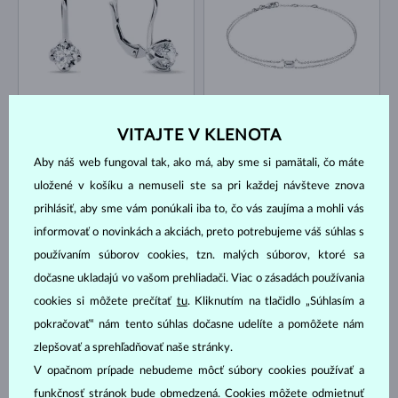
BIELE ZLATO
BIELE ZLATO
2 170 €
866 €
DIAMANT LAB GROWN
DIAMANT LAB GROWN
VITAJTE V KLENOTA
NA SKLADE
NA SKLADE
Aby náš web fungoval tak, ako má, aby sme si pamätali, čo máte
uložené v košíku a nemuseli ste sa pri každej návšteve znova
prihlásiť, aby sme vám ponúkali iba to, čo vás zaujíma a mohli vás
informovať o novinkách a akciách, preto potrebujeme váš súhlas s
používaním súborov cookies, tzn. malých súborov, ktoré sa
dočasne ukladajú vo vašom prehliadači. Viac o zásadách používania
BIELE ZLATO
DIAMANT LAB GROWN & PERLA
BIELE ZLATO
648 €
735 €
cookies si môžete prečítať
tu
. Kliknutím na tlačidlo „Súhlasím a
SLADKOVODNÉ
DIAMANT LAB GROWN
pokračovať“ nám tento súhlas dočasne udelíte a pomôžete nám
NA SKLADE
NA SKLADE
zlepšovať a sprehľadňovať naše stránky.
V opačnom prípade nebudeme môcť súbory cookies používať a
funkčnosť stránok bude obmedzená. Cookies môžete odmietnuť