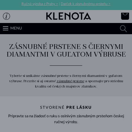
Ručná výroba z Prahy >
|
Darček k zásnubnému prsteňu >
MENU
ZÁSNUBNÉ PRSTENE S ČIERNYMI
DIAMANTMI V GUĽATOM VÝBRUSE
Vyberte si unikátne zásnubné prstene s čiernymi diamantmi v guľatom
výbruse. Prezrite si aj ostatné
zásnubné prstene
a spoznajte prvotriednu
kvalitu od českých majstrov zlatníkov.
STVORENÉ
PRE LÁSKU
Pripravte sa na žiadosť o ruku s oslnivým zásnubným prsteňom českej
ručnej výroby.