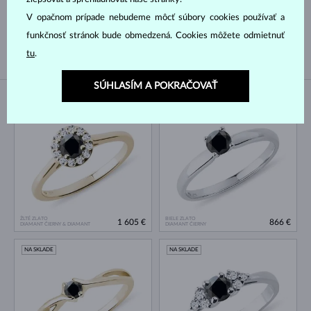
ASSCHER
OSEMHRAN
V opačnom prípade nebudeme môcť súbory cookies používať a
OLD MINE
funkčnosť stránok bude obmedzená. Cookies môžete odmietnuť
tu
.
SÚHLASÍM A POKRAČOVAŤ
NA SKLADE
NA SKLADE
ŽLTÉ ZLATO
BIELE ZLATO
1 605 €
866 €
DIAMANT ČIERNY & DIAMANT
DIAMANT ČIERNY
NA SKLADE
NA SKLADE