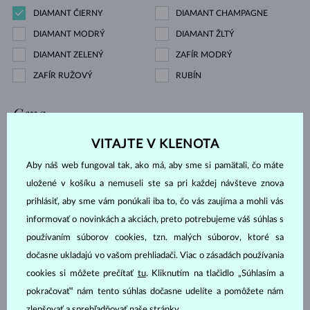
DIAMANT ČIERNY
DIAMANT CHAMPAGNE
DIAMANT MODRÝ
DIAMANT ŽLTÝ
DIAMANT ZELENÝ
ZAFÍR MODRÝ
ZAFÍR RUŽOVÝ
RUBÍN
Cena
VITAJTE V KLENOTA
Aby náš web fungoval tak, ako má, aby sme si pamätali, čo máte
648 €
13 909 €
uložené v košíku a nemuseli ste sa pri každej návšteve znova
Výbrus
prihlásiť, aby sme vám ponúkali iba to, čo vás zaujíma a mohli vás
informovať o novinkách a akciách, preto potrebujeme váš súhlas s
používaním súborov cookies, tzn. malých súborov, ktoré sa
GUĽATÝ
KVAPKA
dočasne ukladajú vo vašom prehliadači. Viac o zásadách používania
OVÁL
SMARAGD
cookies si môžete prečítať
tu
. Kliknutím na tlačidlo „Súhlasím a
PRINCES
TRILLION
pokračovať“ nám tento súhlas dočasne udelíte a pomôžete nám
MARKÍZA
SRDCE
zlepšovať a sprehľadňovať naše stránky.