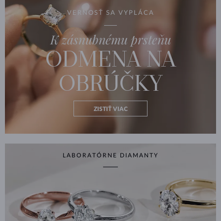
VERNOSŤ SA VYPLÁCA
K zásnubnému prsteňu
ODMENA NA
OBRÚČKY
ZISTIŤ VIAC
LABORATÓRNE DIAMANTY