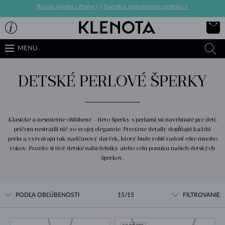
Ručná výroba z Prahy >
|
Darček k zásnubnému prsteňu >
MENU
DETSKÉ PERLOVÉ ŠPERKY
Klasické a nesmierne obľúbené – tieto šperky s perlami sú navrhnuté pre deti,
pričom nestratili nič zo svojej elegancie. Precízne detaily dopĺňajú každú
perlu a vytvárajú tak nadčasový darček, ktorý bude robiť radosť ešte mnoho
rokov. Pozrite si tiež detské náhrdelníky alebo celú ponuku našich detských
šperkov.
PODĽA OBĽÚBENOSTI
15/15
FILTROVANIE