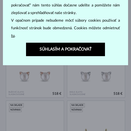
pokračovať“ nám tento súhlas dočasne udelíte a pomôžete nám
zlepšovať a sprehľadňovať naše stránky.
V opačnom prípade nebudeme môcť súbory cookies používať a
funkčnosť stránok bude obmedzená. Cookies môžete odmietnuť
ŽLTÉ ZLATO
ŽLTÉ ZLATO
518 €
518 €
SLADKOVODNÉ
SLADKOVODNÉ
tu
.
NA SKLADE
NA SKLADE
SÚHLASÍM A POKRAČOVAŤ
NOVINKA
NOVINKA
RUŽOVÉ ZLATO
BIELE ZLATO
518 €
518 €
SLADKOVODNÉ
SLADKOVODNÉ
NA SKLADE
NA SKLADE
NOVINKA
NOVINKA