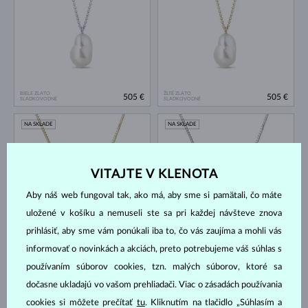
BIELE ZLATO
ŽLTÉ ZLATO
505 €
505 €
SLADKOVODNÉ
SLADKOVODNÉ
NA SKLADE
NA SKLADE
VITAJTE V KLENOTA
Aby náš web fungoval tak, ako má, aby sme si pamätali, čo máte
uložené v košíku a nemuseli ste sa pri každej návšteve znova
prihlásiť, aby sme vám ponúkali iba to, čo vás zaujíma a mohli vás
ŽLTÉ ZLATO
BIELE ZLATO
414 €
414 €
SLADKOVODNÉ
SLADKOVODNÉ
informovať o novinkách a akciách, preto potrebujeme váš súhlas s
používaním súborov cookies, tzn. malých súborov, ktoré sa
NA SKLADE
NA SKLADE
NOVINKA
NOVINKA
dočasne ukladajú vo vašom prehliadači. Viac o zásadách používania
cookies si môžete prečítať
tu
. Kliknutím na tlačidlo „Súhlasím a