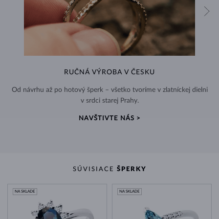
RUČNÁ VÝROBA V ČESKU
Od návrhu až po hotový šperk – všetko tvoríme v zlatníckej dielni
v srdci starej Prahy.
NAVŠTIVTE NÁS >
SÚVISIACE
ŠPERKY
NA SKLADE
NA SKLADE