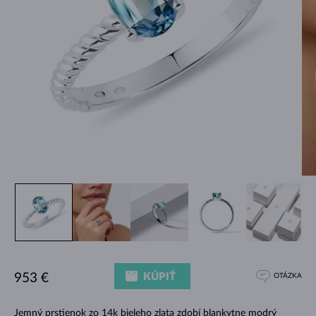
KÚPIŤ
953 €
OTÁZKA
Jemný prstienok zo 14k bieleho zlata zdobí blankytne modrý