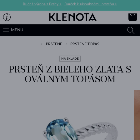
Ručná výroba z Prahy >
|
Darček k zásnubnému prsteňu >
MENU
PRSTENE
PRSTENE TOPÁS
NA SKLADE
PRSTEŇ Z BIELEHO ZLATA S
OVÁLNYM TOPÁSOM