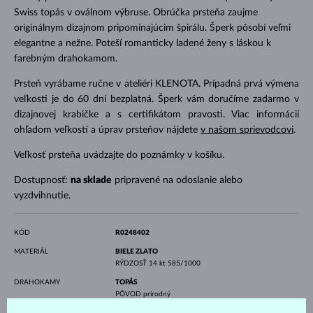
Swiss topás v oválnom výbruse. Obrúčka prsteňa zaujme
originálnym dizajnom pripomínajúcim špirálu. Šperk pôsobí veľmi
elegantne a nežne. Poteší romanticky ladené ženy s láskou k
farebným drahokamom.
Prsteň vyrábame ručne v ateliéri KLENOTA. Prípadná prvá výmena
veľkosti je do 60 dní bezplatná. Šperk vám doručíme zadarmo v
dizajnovej krabičke a s certifikátom pravosti. Viac informácií
ohľadom veľkostí a úprav prsteňov nájdete
v našom sprievodcovi
.
Veľkosť prsteňa uvádzajte do poznámky v košíku.
Dostupnosť:
na sklade
pripravené na odoslanie alebo
vyzdvihnutie.
KÓD
R0248402
MATERIÁL
BIELE ZLATO
RÝDZOSŤ
14 kt 585/1000
DRAHOKAMY
TOPÁS
PÔVOD
prírodný
VÝBRUS
ovál