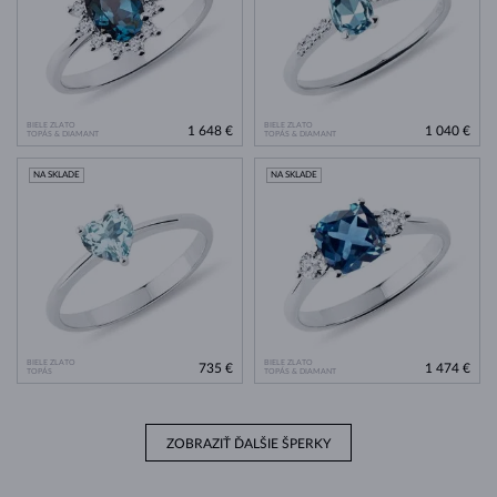
BIELE ZLATO
BIELE ZLATO
1 648 €
1 040 €
TOPÁS & DIAMANT
TOPÁS & DIAMANT
NA SKLADE
NA SKLADE
BIELE ZLATO
BIELE ZLATO
735 €
1 474 €
TOPÁS
TOPÁS & DIAMANT
ZOBRAZIŤ ĎALŠIE ŠPERKY