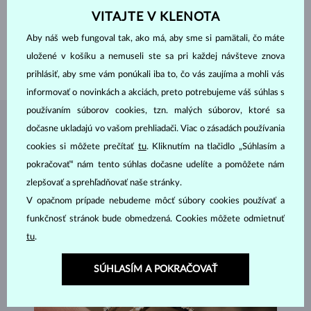
ŠÍRKA
5 mm
VITAJTE V KLENOTA
VÝŠKA
7 mm
VÁHA
0.900 ct
Aby náš web fungoval tak, ako má, aby sme si pamätali, čo máte
ŠÍRKA
2.00 mm
uložené v košíku a nemuseli ste sa pri každej návšteve znova
VÁHA
2.00 g
prihlásiť, aby sme vám ponúkali iba to, čo vás zaujíma a mohli vás
informovať o novinkách a akciách, preto potrebujeme váš súhlas s
používaním súborov cookies, tzn. malých súborov, ktoré sa
ŠPERKY Z
ATELIÉRU KLENOTA
dočasne ukladajú vo vašom prehliadači. Viac o zásadách používania
cookies si môžete prečítať
tu
. Kliknutím na tlačidlo „Súhlasím a
pokračovať“ nám tento súhlas dočasne udelíte a pomôžete nám
zlepšovať a sprehľadňovať naše stránky.
V opačnom prípade nebudeme môcť súbory cookies používať a
funkčnosť stránok bude obmedzená. Cookies môžete odmietnuť
tu
.
SÚHLASÍM A POKRAČOVAŤ