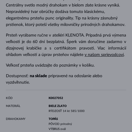
Centrálny svetlo modrý drahokam v bielom zlate krásne vyniká.
Nepravidelný tvar obrúčky dodáva tomuto klasickému,
elegantnému prsteňu punc originality. Tip na krásny zásnubný
prstienok, ktorý poteší všetky milovníčky prírodných drahokamov.
Prsteň vyrábame ručne v ateliéri KLENOTA. Prípadná prvá výmena
veľkosti je do 60 dní bezplatná. Šperk vám doručíme zadarmo v
dizajnovej krabičke a s certifikátom pravosti. Viac informácií
ohľadom veľkostí a úprav prsteňov nájdete
v našom sprievodcovi
.
Veľkosť prsteňa uvádzajte do poznámky v košíku.
Dostupnosť:
na sklade
pripravené na odoslanie alebo
vyzdvihnutie.
KÓD
K0027052
MATERIÁL
BIELE ZLATO
RÝDZOSŤ
14 kt 585/1000
DRAHOKAMY
TOPÁS
PÔVOD
prírodný
VÝBRUS
ovál