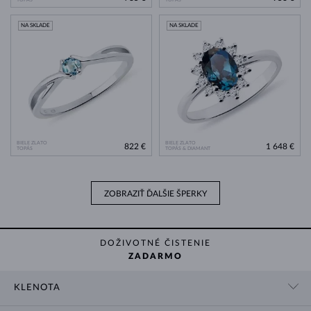
NA SKLADE
NA SKLADE
BIELE ZLATO
BIELE ZLATO
822 €
1 648 €
TOPÁS
TOPÁS & DIAMANT
ZOBRAZIŤ ĎALŠIE ŠPERKY
DOŽIVOTNÉ ČISTENIE
ZADARMO
KLENOTA