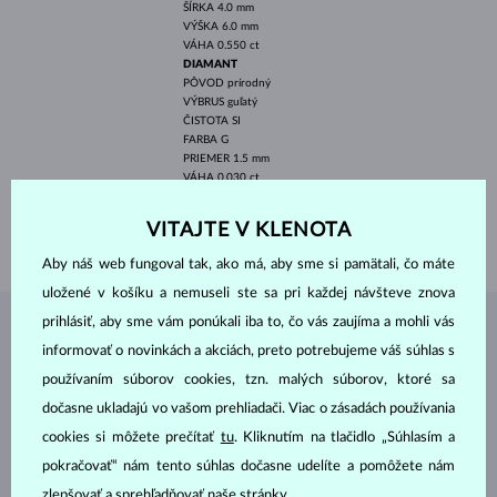
ŠÍRKA
4.0 mm
VÝŠKA
6.0 mm
VÁHA
0.550 ct
DIAMANT
PÔVOD
prírodný
VÝBRUS
guľatý
ČISTOTA
SI
FARBA
G
PRIEMER
1.5 mm
VÁHA
0.030 ct
ŠÍRKA
1.80 mm
VITAJTE V KLENOTA
VÁHA
2.25 g
Aby náš web fungoval tak, ako má, aby sme si pamätali, čo máte
uložené v košíku a nemuseli ste sa pri každej návšteve znova
prihlásiť, aby sme vám ponúkali iba to, čo vás zaujíma a mohli vás
ŠPERKY Z
ATELIÉRU KLENOTA
informovať o novinkách a akciách, preto potrebujeme váš súhlas s
používaním súborov cookies, tzn. malých súborov, ktoré sa
dočasne ukladajú vo vašom prehliadači. Viac o zásadách používania
cookies si môžete prečítať
tu
. Kliknutím na tlačidlo „Súhlasím a
pokračovať“ nám tento súhlas dočasne udelíte a pomôžete nám
zlepšovať a sprehľadňovať naše stránky.