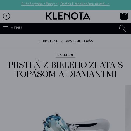
Ručná výroba z Prahy >
|
Darček k zásnubnému prsteňu >
MENU
PRSTENE
PRSTENE TOPÁS
NA SKLADE
PRSTEŇ Z BIELEHO ZLATA S
TOPÁSOM A DIAMANTMI