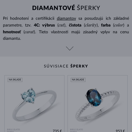
DIAMANTOVÉ
ŠPERKY
Pri hodnotení a certifikácii
diamantov
sa posudzujú ich základné
cut
clarity
color
parametre, tzv.
4C: výbrus
(
),
čistota
(
),
farba
(
) a
carat
hmotnosť
(
). Tieto vlastnosti majú zásadný vplyv na cenu
diamantu.
SÚVISIACE
ŠPERKY
NA SKLADE
NA SKLADE
BIELE ZLATO
BIELE ZLATO
735 €
953 €
TOPÁS
TOPÁS