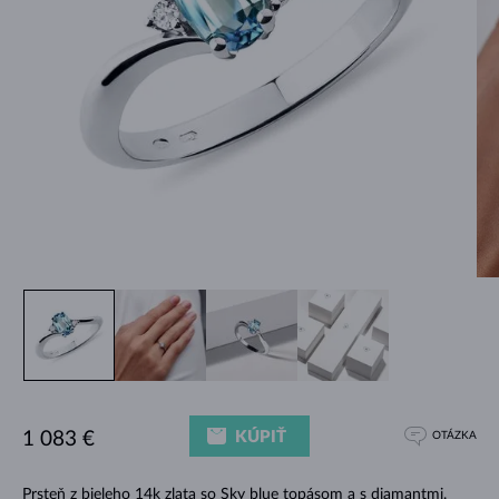
KÚPIŤ
1 083 €
OTÁZKA
Prsteň z bieleho 14k zlata so Sky blue topásom a s diamantmi.