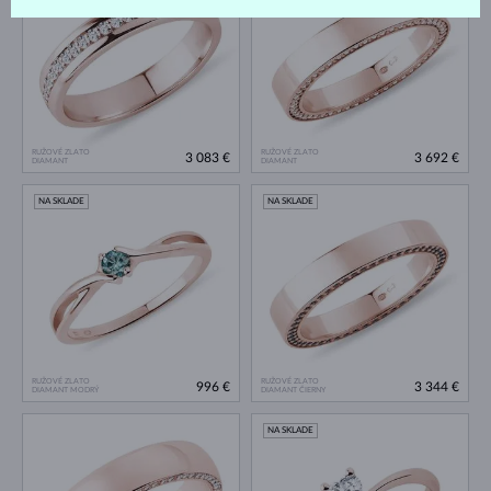
RUŽOVÉ ZLATO
RUŽOVÉ ZLATO
3 083 €
3 692 €
DIAMANT
DIAMANT
NA SKLADE
NA SKLADE
RUŽOVÉ ZLATO
RUŽOVÉ ZLATO
996 €
3 344 €
DIAMANT MODRÝ
DIAMANT ČIERNY
NA SKLADE