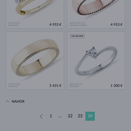
ŽLTÉ ZLATO
RUŽOVÉ ZLATO
4 953 €
4 953 €
DIAMANT
DIAMANT ČIERNY
NA SKLADE
ŽLTÉ ZLATO
BIELE ZLATO
5 431 €
1 300 €
DIAMANT
DIAMANT
NAHOR
«
1
…
22
23
24