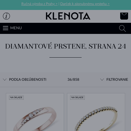
Ručná výroba z Prahy >
|
Darček k zásnubnému prsteňu >
MENU
DIAMANTOVÉ PRSTENE, STRANA 24
PODĽA OBĽÚBENOSTI
36/858
FILTROVANIE
NA SKLADE
NA SKLADE