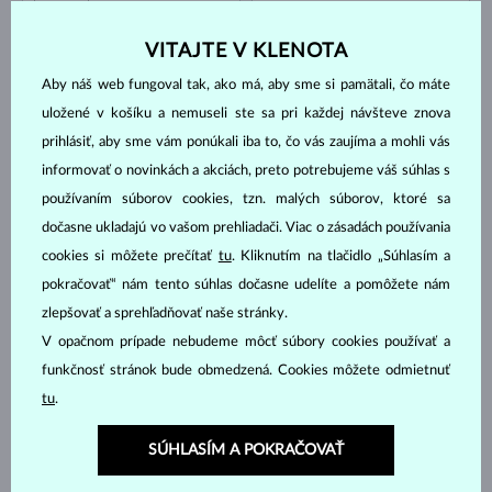
NA SKLADE
VITAJTE V KLENOTA
Aby náš web fungoval tak, ako má, aby sme si pamätali, čo máte
uložené v košíku a nemuseli ste sa pri každej návšteve znova
prihlásiť, aby sme vám ponúkali iba to, čo vás zaujíma a mohli vás
informovať o novinkách a akciách, preto potrebujeme váš súhlas s
RUŽOVÉ ZLATO
RUŽOVÉ ZLATO
822 €
4 692 €
DIAMANT & DIAMANT
DIAMANT
používaním súborov cookies, tzn. malých súborov, ktoré sa
dočasne ukladajú vo vašom prehliadači. Viac o zásadách používania
NA SKLADE
NA SKLADE
cookies si môžete prečítať
tu
. Kliknutím na tlačidlo „Súhlasím a
pokračovať“ nám tento súhlas dočasne udelíte a pomôžete nám
zlepšovať a sprehľadňovať naše stránky.
V opačnom prípade nebudeme môcť súbory cookies používať a
funkčnosť stránok bude obmedzená. Cookies môžete odmietnuť
tu
.
BIELE ZLATO
BIELE ZLATO
3 692 €
3 344 €
DIAMANT
DIAMANT ČIERNY
SÚHLASÍM A POKRAČOVAŤ