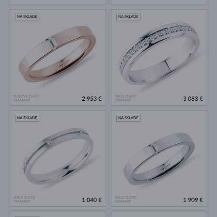
NA SKLADE
NA SKLADE
RUŽOVÉ ZLATO
BIELE ZLATO
2 953 €
3 083 €
DIAMANT
DIAMANT
NA SKLADE
NA SKLADE
BIELE ZLATO
BIELE ZLATO
1 040 €
1 909 €
DIAMANT
DIAMANT