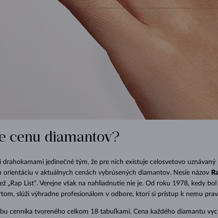
e cenu diamantov?
 drahokamami jedinečné tým, že pre nich existuje celosvetovo uznávaný 
iu orientáciu v aktuálnych cenách vybrúsených diamantov. Nesie názov
R
iež „Rap List“. Verejne však na nahliadnutie nie je. Od roku 1978, kedy bol
m, slúži výhradne profesionálom v odbore, ktorí si prístup k nemu pravi
u cenníka tvoreného celkom 18 tabuľkami. Cena každého diamantu vyc