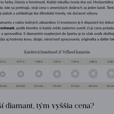
to farby, čistoty a hmotnosti. Každú tabuľku tvoria dve osi. Horizontálna
ste, kde sa pretínajú, stojí cena v amerických dolároch za jeden karát. Tent
ý piatok a zohľadňuje iba dlhodobé trendy, nie dočasné výkyvy.
amanty z radov bežných zákazníkov či investorov je k dispozícii iný doku
enchmark
, podľa ktorého si každý môže zadarmo overiť, či je cena požad
a spravodlivá. S diamantmi osadenými do šperku je to však oveľa zložitejši
ža aj hodnota kovu, dizajn, náročnosť spracovania, originalita a ďalšie fak
í diamant, tým vyššia cena?