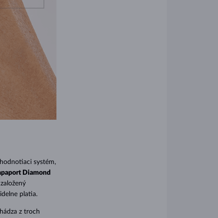
hodnotiaci systém,
apaport Diamond
 založený
delne platia.
hádza z troch