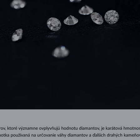
ov,
ktoré významne ovplyvňujú hodnotu diamantov, je karátová hmotno
ednotka používaná na určovanie váhy diamantov a ďalších drahých kameňov