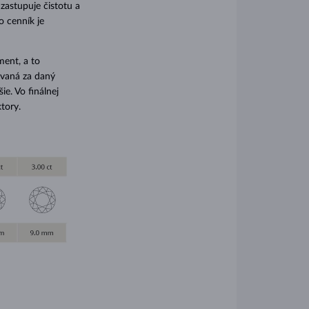
 zastupuje čistotu a
o cenník je
ment, a to
ovaná za daný
e. Vo finálnej
tory.