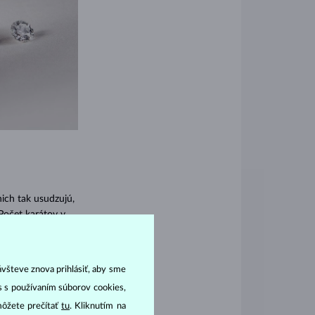
ich tak usudzujú,
Počet karátov v
diamanty s
 pohľade zhora.
 kameň vybrúsený
ávšteve znova prihlásiť, aby sme
hĺbkou patrí aj
as s používaním súborov cookies,
ahnuté tvary typu
môžete prečítať
tu
. Kliknutím na