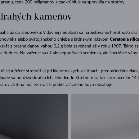
 gramu, teda 200 miligramov a zaokrúhľuje sa spravidla na stotiny.
 drahých kameňov
siaha až do sredoveku. V dávnej minulosti sa na zisťovanie hmotnosti d
rohovníka alebo svätojánskeho chleba s latinským názvom
Ceratonia siliq
karát s presne danou váhou 0,2 g bola zavedená až v roku 1907. Takto s
dodnes. Na váženie sa už ale nepoužívajú semienka, ale špeciálne váhy 
ďalej môžete stretnúť aj pri klenotníckych zliatinách, predovšetkým zlata
ípade sa používa skratka
kt
alebo len
k
. Stretnete sa tak s označením 14 k
rátov zliatina má, tým väčší podiel vzácneho kovu obsahuje.