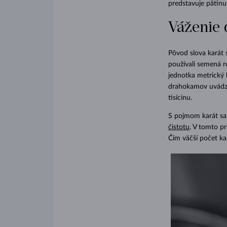
predstavuje pätinu
Váženie
Pôvod slova karát 
používali semená 
jednotka metrický 
drahokamov uvádza 
tisícinu.
S pojmom karát sa 
čistotu
. V tomto pr
Čím väčší počet ka