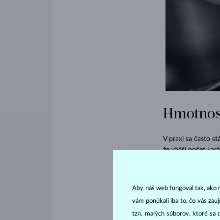
Hmotnosť
V praxi sa často s
že väčší počet kar
skutočnosti neurču
rovnakou karátovou
Najmarkantnejší ro
Aby náš web fungoval tak, ako m
viac do hĺbky, pot
vám ponúkali iba to, čo vás zau
briliantový výbrus
tzn. malých súborov, ktoré sa 
markíza či slza pôs