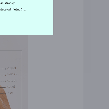
aše stránky.
ôžete odmietnuť
tu
.