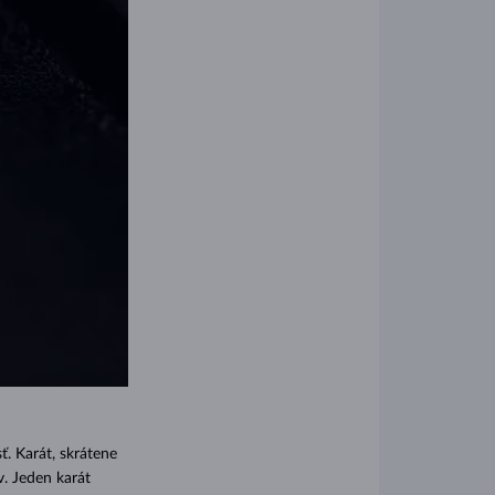
sť.
Karát, skrátene
. Jeden karát