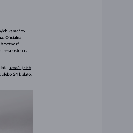
rahých kameňov
ua.
Oficiálna
a hmotnosť
s presnosťou na
, kde
označuje ich
 alebo 24 k zlato.