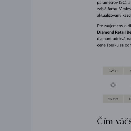
parametrov (3C), a 
zvislá farbu. V mie
aktualizovaný každ
Pre záujemcov o di
Diamond Retail B
diamant adekvátna 
cene šperku sa odrá
Čím väčš