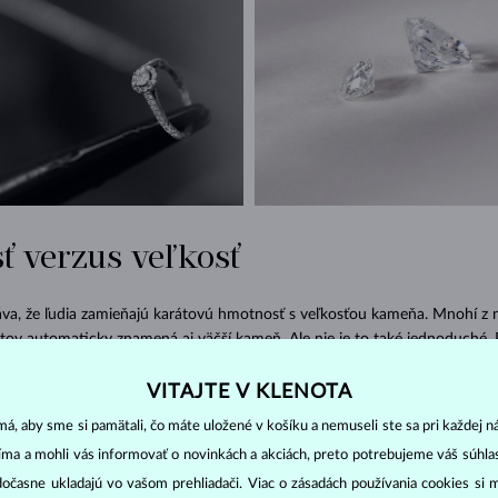
 verzus veľkosť
táva, že ľudia zamieňajú karátovú hmotnosť s veľkosťou kameňa. Mnohí z n
átov automaticky znamená aj väčší kameň. Ale nie je to také jednoduché. 
je veľkosť, ale hmotnosť kameňa. Nie je teda žiadnou výnimkou, že dva 
 váhou budú vizuálne inak veľké. Veľkosť kameňa totiž posudzujeme pri
VITAJTE V KLENOTA
zdiel uvidíme medzi jednotlivými tvarmi a výbrusmi diamantov. Pokiaľ je
á, aby sme si pamätali, čo máte uložené v košíku a nemuseli ste sa pri každej n
om je na povrchu viditeľná menšia časť diamantu. Medzi výbrusy s väčšou 
jíma a mohli vás informovať o novinkách a akciách, preto potrebujeme váš súhl
, ktorý ale menší priemer vynahradzuje vysokou iskrivosťou. Naopak preti
dočasne ukladajú vo vašom prehliadači. Viac o zásadách používania cookies si 
obia opticky väčšie.