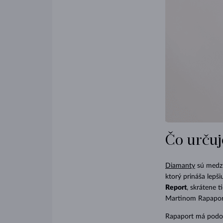
Čo určuj
Diamanty
sú medzi
ktorý prináša lepš
Report
, skrátene t
Martinom Rapaporto
Rapaport má podob