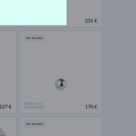
BIELE ZLATO
474 €
231 €
BEZ KAMEŇA
NA SKLADE
BIELE ZLATO
127 €
170 €
BEZ KAMEŇA
NA SKLADE