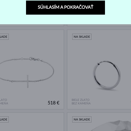
SÚHLASÍM A POKRAČOVAŤ
ZLATO
BIELE ZLATO
387 €
1 
AMEŇA
BEZ KAMEŇA
KLADE
NA SKLADE
ZLATO
BIELE ZLATO
518 €
AMEŇA
BEZ KAMEŇA
KLADE
NA SKLADE