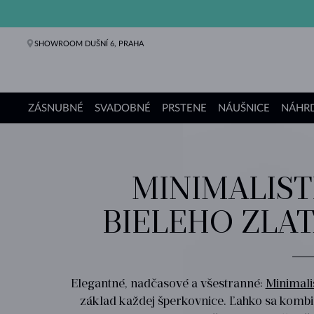
SHOWROOM DUŠNÍ 6, PRAHA
ZÁSNUBNÉ
SVADOBNÉ
PRSTENE
NÁUŠNICE
NÁHRD
Zásnubné prstene
Svadobné obrúčky
Prstene
Náušnice
Náhrdelníky
Náramky
Perly
Šperky
Darčeky
Kolekcie KLENOTA
MINIMALIST
BIELEHO ZLA
Elegantné, nadčasové a všestranné:
Minimali
základ každej šperkovnice. Ľahko sa kombinu