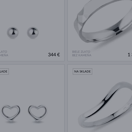
ZLATO
BIELE ZLATO
344 €
1 
AMEŇA
BEZ KAMEŇA
KLADE
NA SKLADE