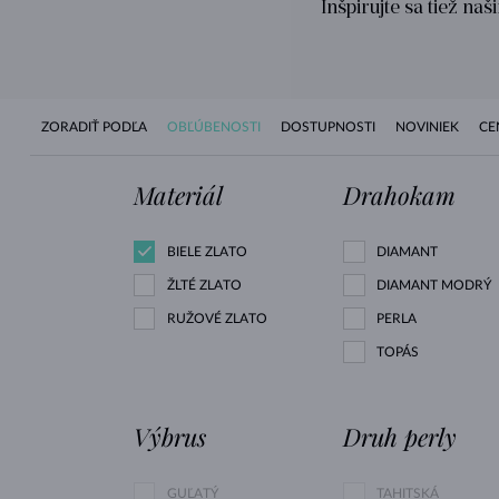
Inšpirujte sa tiež na
ZORADIŤ PODĽA
OBĽÚBENOSTI
DOSTUPNOSTI
NOVINIEK
CE
Materiál
Drahokam
BIELE ZLATO
DIAMANT
ŽLTÉ ZLATO
DIAMANT MODRÝ
RUŽOVÉ ZLATO
PERLA
TOPÁS
Výbrus
Druh perly
GUĽATÝ
TAHITSKÁ