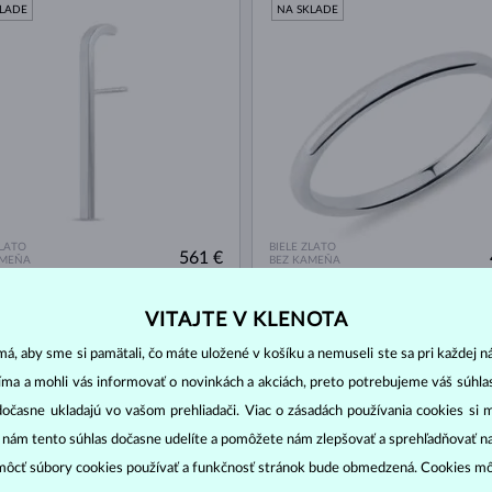
KLADE
NA SKLADE
ZLATO
BIELE ZLATO
561 €
AMEŇA
BEZ KAMEŇA
VITAJTE V KLENOTA
KLADE
NA SKLADE
á, aby sme si pamätali, čo máte uložené v košíku a nemuseli ste sa pri každej n
jíma a mohli vás informovať o novinkách a akciách, preto potrebujeme váš súhl
dočasne ukladajú vo vašom prehliadači. Viac o zásadách používania cookies si 
“ nám tento súhlas dočasne udelíte a pomôžete nám zlepšovať a sprehľadňovať n
ôcť súbory cookies používať a funkčnosť stránok bude obmedzená. Cookies m