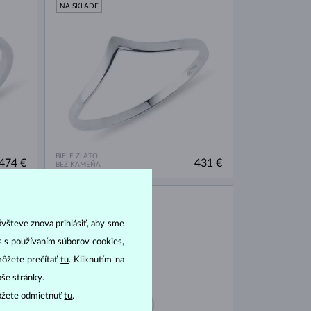
NA SKLADE
BIELE ZLATO
474 €
431 €
BEZ KAMEŇA
NA SKLADE
ávšteve znova prihlásiť, aby sme
as s používaním súborov cookies,
môžete prečítať
tu
. Kliknutím na
aše stránky.
ôžete odmietnuť
tu
.