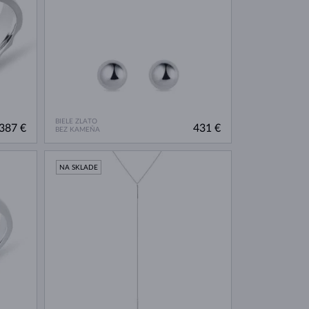
BIELE ZLATO
387 €
431 €
BEZ KAMEŇA
NA SKLADE