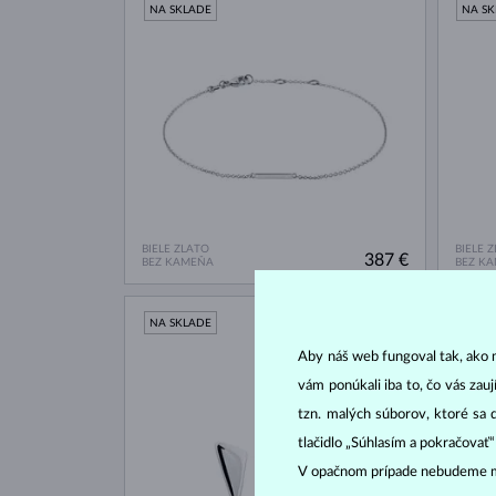
NA SKLADE
NA S
BIELE ZLATO
BIELE 
387 €
BEZ KAMEŇA
BEZ K
NA SKLADE
NA S
Aby náš web fungoval tak, ako m
vám ponúkali iba to, čo vás zau
tzn. malých súborov, ktoré sa 
tlačidlo „Súhlasím a pokračovať
V opačnom prípade nebudeme m