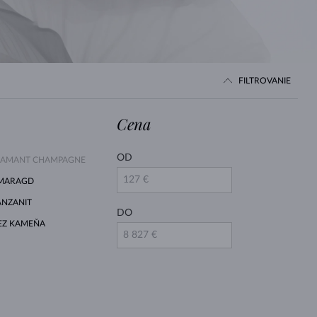
BIELE ZLATO
RUŽOVÉ ZLATO
BIELE ZLATO
FILTROVANIE
Cena
OD
IAMANT CHAMPAGNE
MARAGD
ANZANIT
DO
EZ KAMEŇA