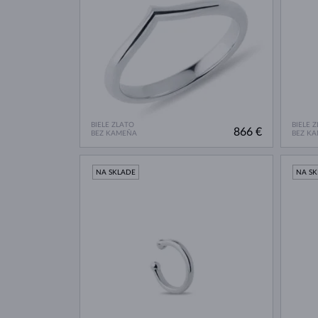
BIELE ZLATO
BIELE 
866 €
BEZ KAMEŇA
BEZ K
NA SKLADE
NA S